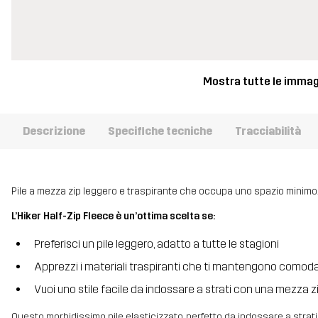
Mostra tutte le immag
Descrizione
Specifiche tecniche
Tracciabilità
Pile a mezza zip leggero e traspirante che occupa uno spazio minimo
L’Hiker Half-Zip Fleece è un’ottima scelta se:
Preferisci un pile leggero, adatto a tutte le stagioni
Apprezzi i materiali traspiranti che ti mantengono comod
Vuoi uno stile facile da indossare a strati con una mezza zi
Questo morbidissimo pile elasticizzato, perfetto da indossare a strati, 