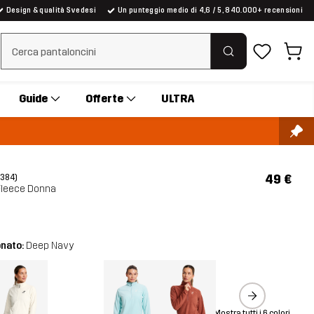
Design & qualità Svedesi
Un punteggio medio di 4,6 / 5, 840.000+ recensioni
Cancella ricerca
Guide
Offerte
ULTRA
49 €
(384)
 Fleece Donna
onato:
Deep Navy
Mostra tutti i 6 colori