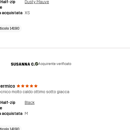
 Half-zip
Dusty Mauve
e
a acquistata
XS
ticolo 14190
SUSANNA C.
Acquirente verificato
 termico
tecnico molto caldo ottimo sotto giacca
 Half-zip
Black
e
a acquistata
M
ticolo 14190