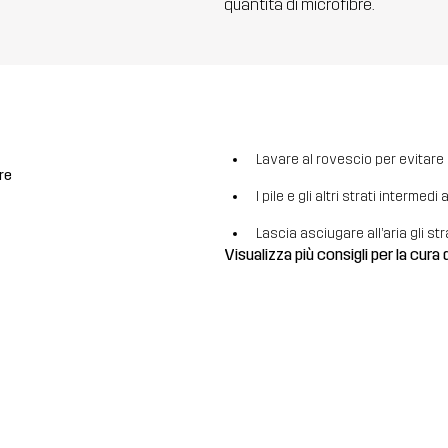
quantità di microfibre.
Lavare al rovescio per evitare la
re
I pile e gli altri strati intermed
Lascia asciugare all’aria gli str
Visualizza più consigli per la cura 