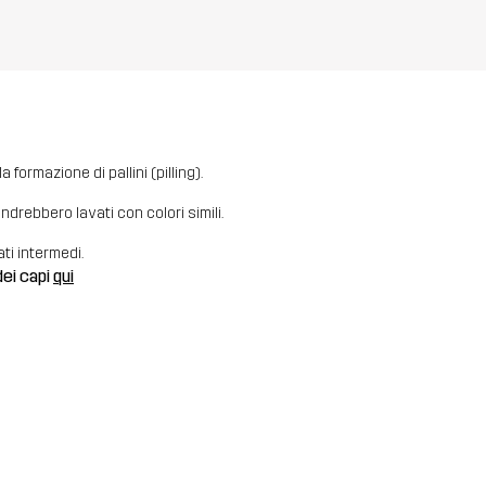
 formazione di pallini (pilling).
i andrebbero lavati con colori simili.
ati intermedi.
dei capi
qui