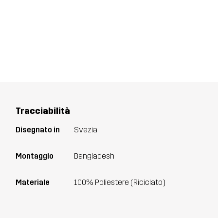
Tracciabilità
Disegnato in
Svezia
Montaggio
Bangladesh
Materiale
100% Poliestere (Riciclato)