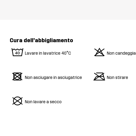
Cura dell'abbigliamento
8
o
Lavare in lavatrice 40°C
Non candeggia
d
m
Non asciugare in asciugatrice
Non stirare
U
Non lavare a secco