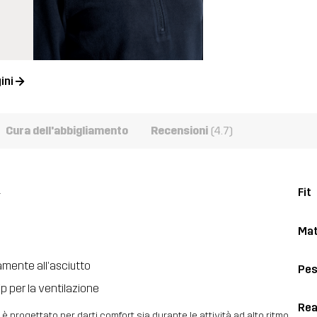
ini
Cura dell'abbigliamento
Recensioni
(4.7)
.
Fit
Mat
amente all’asciutto
Pe
p per la ventilazione
Rea
è progettato per darti comfort sia durante le attività ad alto ritmo