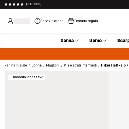
(845.880)
Servizio clienti
Tessera regalo
Donna
Uomo
Scar
Pagina iniziale
Donna
Maglioni
Pile e strati intermedi
Hiker Half-zip 
Il modello indossa