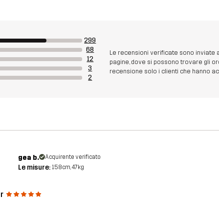
299
68
Le recensioni verificate sono inviate
12
pagine, dove si possono trovare gli or
3
recensione solo i clienti che hanno acq
2
gea b.
Acquirente verificato
Le misure:
158cm, 47kg
r