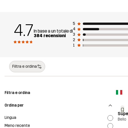
4.7
5
4
In base a un totale di
3
384 recensioni
2
1
Filtra e ordina
Filtra e ordina
Ordina per
g
Supe
Lingua
Bello
Meno recente