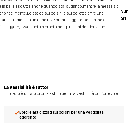
ere la pelle asciutta anche quando stai sudando, mentre la mezza zip
Num
rlo facilmente. L’elastico sui polsini e sul colletto offre una
art
strato intermedio o un capo a sé stante leggero. Con un look
ile: leggero, avvolgente e pronto per qualsiasi destinazione.
La vestibilità è tutto!
Il colletto è dotato di un elastico per una vestibilità confortevole.
Bordi elasticizzati sui polsini per una vestibilità
aderente