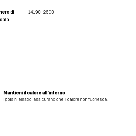
ero di
14190_2800
icolo
Mantieni il calore all'interno
I polsini elastici assicurano che il calore non fuoriesca.