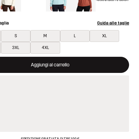
aglia
Guida alle taglie
S
M
L
XL
3XL
4XL
aprirà una finestra modale per confermare un nuovo articolo nel ca
isponibile
Aggiungi al carrello
SPEDIZIONE GRATUITA OLTRE 100 €