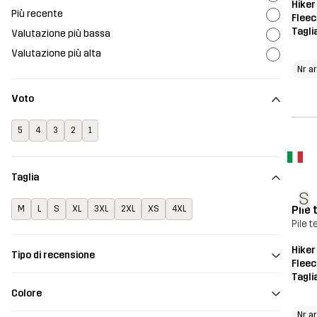
Hiker
Più recente
Fleec
Tagli
Valutazione più bassa
Valutazione più alta
Nr ar
Voto
5
4
3
2
1
Taglia
S
Pile
M
L
S
XL
3XL
2XL
XS
4XL
Pile 
Hiker
Tipo di recensione
Fleec
Tagli
Colore
Nr ar