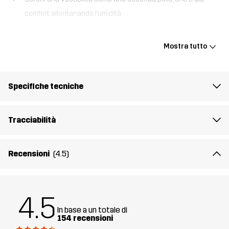
comfort allontanando l’umidità
Questo reggiseno sportivo morbido ed elasticizzato, non imbottito,
è concepito per le attività outdoor moderate. Realizzato in tessuto
Mostra tutto
traspirante che allontana l’umidità, il Flow Sports Bra ti mantiene
comodamente all’asciutto e ti permette di pensare solo alla tua
avventura.
Specifiche tecniche
Il modello
è alto 174 cm e indossa una taglia S
Tracciabilità
Fit
SLIM
Recensioni
(4.5)
Materiale
84% Poliestere (Riciclato), 16% Elastan
Mesh
92% Poliestere (Riciclato), 8% Elastan
4.5
In base a un totale di
Peso
120g per una taglia M
154 recensioni