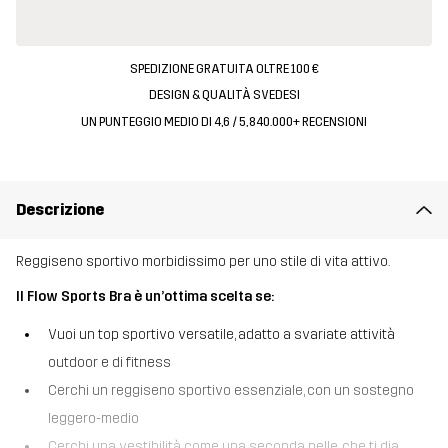
SPEDIZIONE GRATUITA OLTRE 100 €
DESIGN & QUALITÀ SVEDESI
UN PUNTEGGIO MEDIO DI 4,6 / 5, 840.000+ RECENSIONI
Descrizione
Reggiseno sportivo morbidissimo per uno stile di vita attivo.
Il Flow Sports Bra è un’ottima scelta se:
Vuoi un top sportivo versatile, adatto a svariate attività
outdoor e di fitness
Cerchi un reggiseno sportivo essenziale, con un sostegno
leggero-medio
Cerchi una vestibilità come una seconda pelle, che ti dia