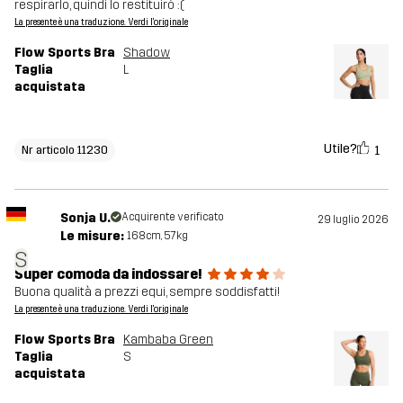
respirarlo, quindi lo restituirò :(
La presente è una traduzione. Verdi l'originale
Flow Sports Bra
Shadow
Taglia
L
acquistata
Utile?
1
Nr articolo 11230
Sonja U.
Acquirente verificato
29 luglio 2026
Le misure:
168cm, 57kg
S
Super comoda da indossare!
Buona qualità a prezzi equi, sempre soddisfatti!
La presente è una traduzione. Verdi l'originale
Flow Sports Bra
Kambaba Green
Taglia
S
acquistata