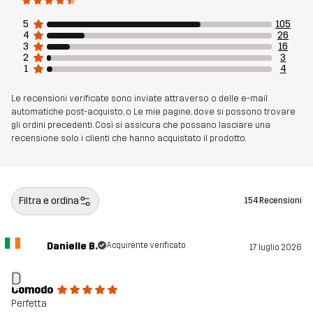
Sostenibilità
Dettagli riciclati
leggi qui
5
105
4
26
3
16
Realizzato per
2
3
CORSA E ALLENAMENTO
1
4
Numero di
11230_2013
Le recensioni verificate sono inviate attraverso o delle e-mail
automatiche post-acquisto, o Le mie pagine, dove si possono trovare
articolo
gli ordini precedenti. Così si assicura che possano lasciare una
recensione solo i clienti che hanno acquistato il prodotto.
Filtra e ordina
154 Recensioni
Danielle B.
Acquirente verificato
17 luglio 2026
D
Comodo
Perfetta