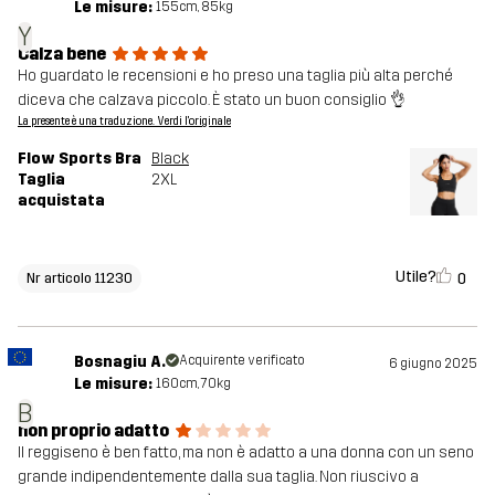
Le misure:
155cm, 85kg
Y
Calza bene
Ho guardato le recensioni e ho preso una taglia più alta perché
diceva che calzava piccolo. È stato un buon consiglio 👌
La presente è una traduzione. Verdi l'originale
Flow Sports Bra
Black
Taglia
2XL
acquistata
Utile?
0
Nr articolo 11230
Bosnagiu A.
Acquirente verificato
6 giugno 2025
Le misure:
160cm, 70kg
B
non proprio adatto
Il reggiseno è ben fatto, ma non è adatto a una donna con un seno
grande indipendentemente dalla sua taglia. Non riuscivo a