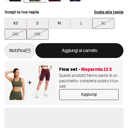
Scegli la tua taglia
Guida alle taglie
XS
S
M
L
XL
2XL
3XL
Questo tasto aprirà una finestra modale per confermare un nuovo
{{size}} non disponibile
Notifica
Aggiungi al carrello
Flow set
-
Risparmia
12 €
Questi prodotti fanno parte di un
pacchetto: completa subito il tuo
+
set!
Aggiungi