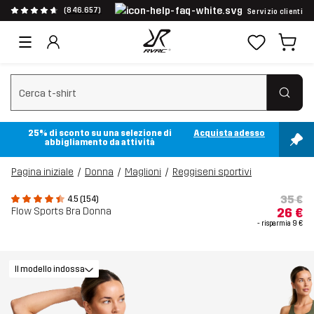
(846.657)
Servizio clienti
Cancella ricerca
25% di sconto su una selezione di
Acquista adesso
abbigliamento da attività
Pagina iniziale
Donna
Maglioni
Reggiseni sportivi
35 €
4.5 (154)
Flow Sports Bra Donna
26 €
- risparmia
9 €
Il modello indossa