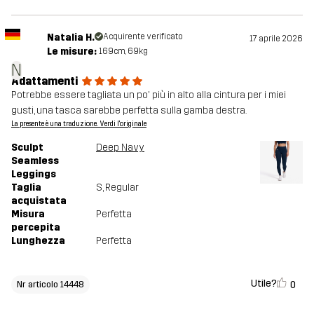
Natalia H.
Acquirente verificato
17 aprile 2026
Le misure:
169cm, 69kg
N
Adattamenti
Potrebbe essere tagliata un po' più in alto alla cintura per i miei
gusti, una tasca sarebbe perfetta sulla gamba destra.
La presente è una traduzione. Verdi l'originale
Sculpt
Deep Navy
Seamless
Leggings
Taglia
S
, Regular
acquistata
Misura
Perfetta
percepita
Lunghezza
Perfetta
Utile?
0
Nr articolo 14448