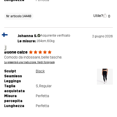
Utile?
0
Nr articolo 14448
Johanna S.
Acquirente verificato
2 giugno 2026
Le misure:
164cm, 60kg
J
Buone calze
Comodo da indossare, belle tasche.
La presente è una traduzione. Verdi l'originale
Sculpt
Black
Seamless
Leggings
Taglia
S
, Regular
acquistata
Misura
Perfetta
percepita
Lunghezza
Perfetta