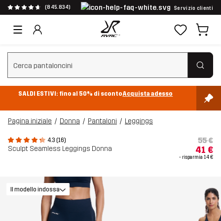
(845.834)
Servizio clienti
Cancella ricerca
SALDI ESTIVI: fino al 50% di sconto
Acquista adesso
Pagina iniziale
Donna
Pantaloni
Leggings
55 €
4.3 (16)
Sculpt Seamless Leggings Donna
41 €
- risparmia
14 €
Il modello indossa