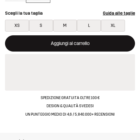
Scegli la tua taglia
Guida alle taglie
XS
S
M
L
XL
Questo tasto aprirà una finestra modale per confermare un nuovo
{{size}} non disponibile
Aggiungi al carrello
SPEDIZIONE GRATUITA OLTRE 100 €
DESIGN & QUALITÀ SVEDESI
UN PUNTEGGIO MEDIO DI 4,6 / 5, 840.000+ RECENSIONI