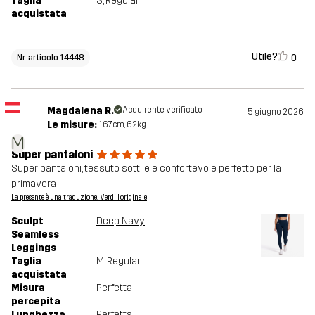
Taglia
S
, Regular
acquistata
Utile?
0
Nr articolo 14448
Magdalena R.
Acquirente verificato
5 giugno 2026
Le misure:
167cm, 62kg
M
Super pantaloni
Super pantaloni, tessuto sottile e confortevole perfetto per la
primavera
La presente è una traduzione. Verdi l'originale
Sculpt
Deep Navy
Seamless
Leggings
Taglia
M
, Regular
acquistata
Misura
Perfetta
percepita
Lunghezza
Perfetta