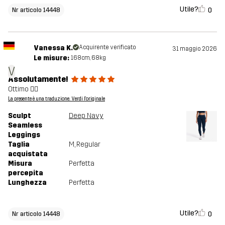
Utile?
0
Nr articolo 14448
Vanessa K.
Acquirente verificato
31 maggio 2026
Le misure:
168cm, 68kg
V
Assolutamente!
Ottimo 👍🏻
La presente è una traduzione. Verdi l'originale
Sculpt
Deep Navy
Seamless
Leggings
Taglia
M
, Regular
acquistata
Misura
Perfetta
percepita
Lunghezza
Perfetta
Utile?
0
Nr articolo 14448