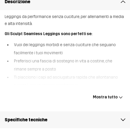
Descrizione
Leggings da performance senza cuciture, per allenamenti a media
e alta intensità.
Gli Sculpt Seamless Leggings sono perfetti se:
Vuoi dei leggings morbidi e senza cuciture che seguano
facilmente i tuoi movimenti
Preferisci una fascia di sostegno in vita a costine, che
rimane sempre a posto
Ti piacciono i capi ad asciugatura rapida che allontanano
l’umidità per gli allenamenti faticosi
Gli Sculpt Seamless Leggings sono concepiti per garantire
Mostra tutto
comfort, movimento e performance. La struttura senza cuciture
offre una sensazione di morbidezza senza sfregamento, mentre la
fascia a costine in vita offre un sostegno che resta stabile dopo
Specifiche tecniche
ogni falcata e ripetuta. Il tessuto traspirante ti aiuta a rimanere