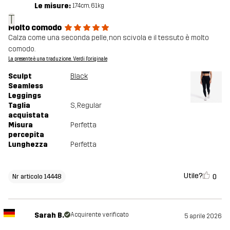
Le misure:
174cm, 61kg
T
Molto comodo
Calza come una seconda pelle, non scivola e il tessuto è molto
comodo.
La presente è una traduzione. Verdi l'originale
Sculpt
Black
Seamless
Leggings
Taglia
S
, Regular
acquistata
Misura
Perfetta
percepita
Lunghezza
Perfetta
Utile?
0
Nr articolo 14448
Sarah B.
Acquirente verificato
5 aprile 2026