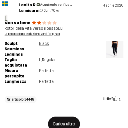
Lenita R.
Acquirente verificato
4 aprile 2026
Le misure:
170cm, 70kg
L
Non va bene
Rotoli della vita verso il basso👎🏻
La presente è una traduzione. Verdi l'originale
Sculpt
Black
Seamless
Leggings
Taglia
L
, Regular
acquistata
Misura
Perfetta
percepita
Lunghezza
Perfetta
Utile?
1
Nr articolo 14448
Carica altro