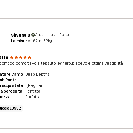
Silvana B.
Acquirente verificato
Le misure:
162cm, 63kg
etto
 comodo, confortevole, tessuto leggero, piacevole, ottima vestibilità
nture Cargo
Deep Depths
ch Pants
a acquistata
L
, Regular
a percepita
Perfetta
hezza
Perfetta
rticolo 10982