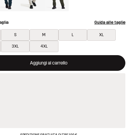
aglia
Guida alle taglie
S
M
L
XL
3XL
4XL
aprirà una finestra modale per confermare un nuovo articolo nel ca
isponibile
Aggiungi al carrello
SPEDIZIONE GRATUITA OLTRE 100 €