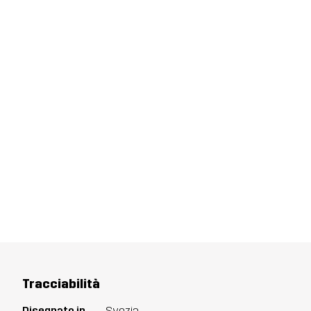
Tracciabilità
Disegnato in
Svezia