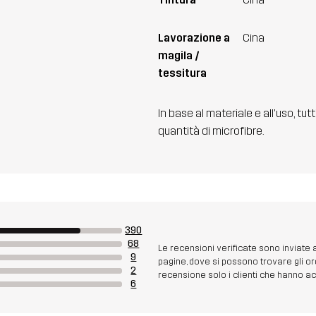
Lavorazione a
Cina
magila /
tessitura
In base al materiale e all'uso, tut
quantità di microfibre.
390
68
Le recensioni verificate sono inviate
9
pagine, dove si possono trovare gli or
2
recensione solo i clienti che hanno acq
6