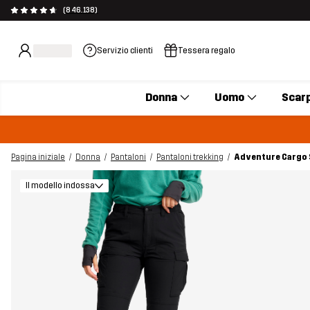
(846.138)
Servizio clienti
Tessera regalo
Donna
Uomo
Scar
Pagina iniziale
Donna
Pantaloni
Pantaloni trekking
Adventure Cargo 
Il modello indossa