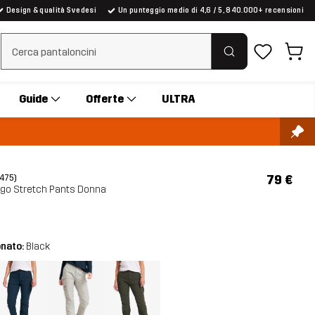
Design & qualità Svedesi
Un punteggio medio di 4,6 / 5, 840.000+ recensioni
Cancella ricerca
Guide
Offerte
ULTRA
79 €
(475)
go Stretch Pants Donna
onato:
Black