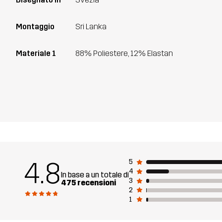
Montaggio
Sri Lanka
Materiale 1
88% Poliestere, 12% Elastan
4.8
5
4
In base a un totale di
3
475 recensioni
2
1