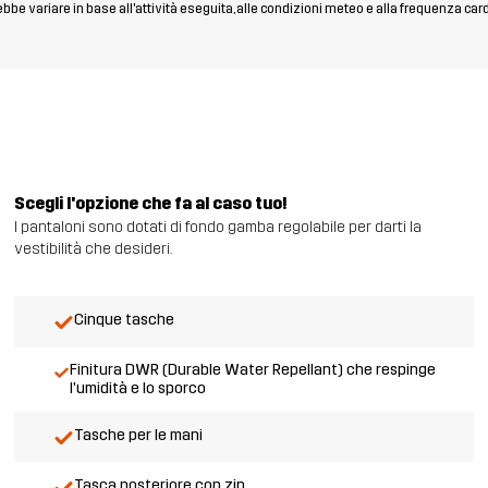
rebbe variare in base all'attività eseguita, alle condizioni meteo e alla frequenza car
Scegli l'opzione che fa al caso tuo!
I pantaloni sono dotati di fondo gamba regolabile per darti la
vestibilità che desideri.
Cinque tasche
Finitura DWR (Durable Water Repellant) che respinge
l'umidità e lo sporco
Tasche per le mani
Tasca posteriore con zip