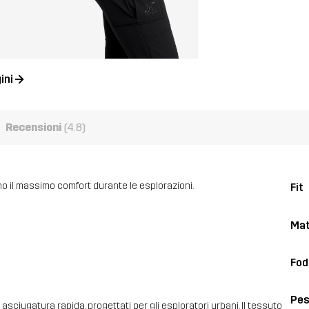
ini
Recensioni
(4.8)
rono il massimo comfort durante le esplorazioni.
Fit
Mat
Fod
Pe
ciugatura rapida, progettati per gli esploratori urbani. Il tessuto