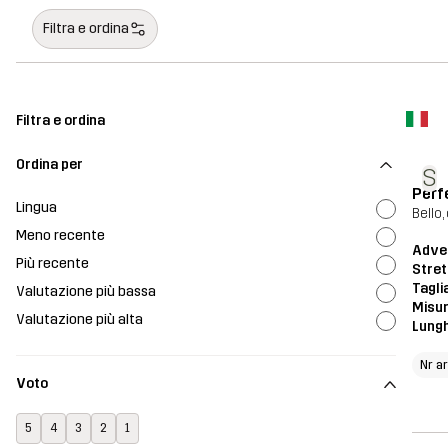
Filtra e ordina
Filtra e ordina
Ordina per
S
Perf
Lingua
Bello,
Meno recente
Adve
Più recente
Stret
Tagli
Valutazione più bassa
Misur
Valutazione più alta
Lung
Nr a
Voto
5
4
3
2
1