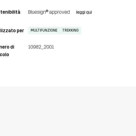
tenibilità
Bluesign® approved
leggi qui
lizzato per
MULTIFUNZIONE
TREKKING
ero di
10982_2001
icolo