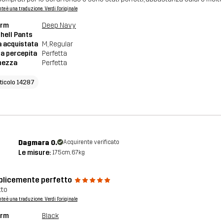
nte è una traduzione. Verdi l'originale
orm
Deep Navy
hell Pants
a acquistata
M
, Regular
a percepita
Perfetta
hezza
Perfetta
rticolo 14287
Dagmara O.
Acquirente verificato
Le misure:
175cm, 67kg
licemente perfetto
tto
nte è una traduzione. Verdi l'originale
orm
Black