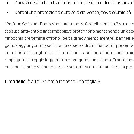
Dai valore alla libertà di movimento e al comfort traspirant
Cerchi una protezione durevole da vento, neve e umidità
I Perform Softshell Pants sono pantaloni softshell tecnici a 3 strati, co
tessuto antivento e impermeabile, ti proteggono mantenendo un’eccellen
ginocchia preformate offrono libertà di movimento, mentre i pannelli ela
gamba aggiungono flessibilità dove serve di più. I pantaloni presenta
per indossarli e toglierli facilmente e una tasca posteriore con cernie
respingere la pioggia leggera e la neve, questi pantaloni offrono il per
nello sci di fondo sia per chi vuole solo un calore affidabile e una prot
Il modello
è alto 174 cm e indossa una taglia S