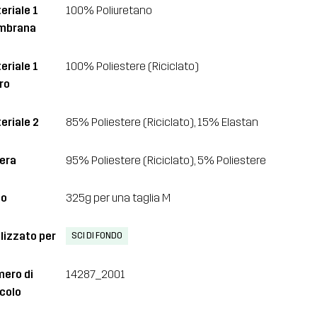
eriale 1
100% Poliuretano
mbrana
eriale 1
100% Poliestere (Riciclato)
ro
eriale 2
85% Poliestere (Riciclato), 15% Elastan
era
95% Poliestere (Riciclato), 5% Poliestere
so
325g per una taglia M
lizzato per
SCI DI FONDO
ero di
14287_2001
icolo