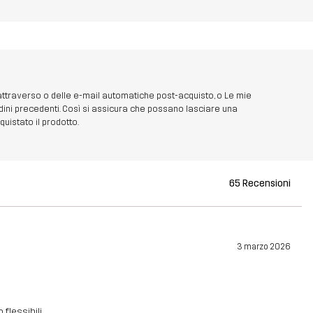
 attraverso o delle e-mail automatiche post-acquisto, o Le mie
dini precedenti. Così si assicura che possano lasciare una
uistato il prodotto.
65 Recensioni
3 marzo 2026
flessibili.