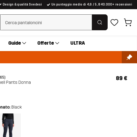
Design & qualità Svedesi
Un punteggio medio di 4,6 / 5, 840.000+ recensioni
Cancella ricerca
Guide
Offerte
ULTRA
89 €
(65)
hell Pants Donna
onato:
Black