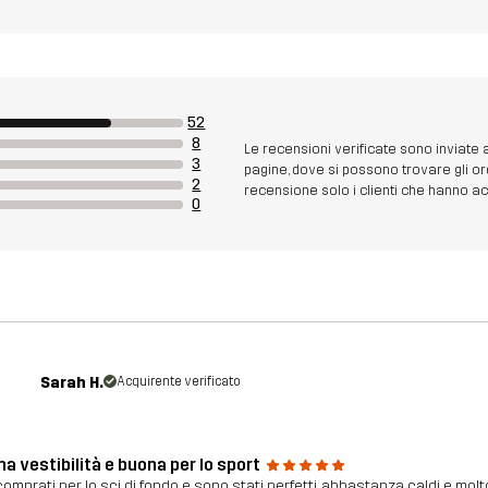
52
8
Le recensioni verificate sono inviate
3
pagine, dove si possono trovare gli or
2
recensione solo i clienti che hanno acq
0
Sarah H.
Acquirente verificato
a vestibilità e buona per lo sport
comprati per lo sci di fondo e sono stati perfetti, abbastanza caldi e molto 