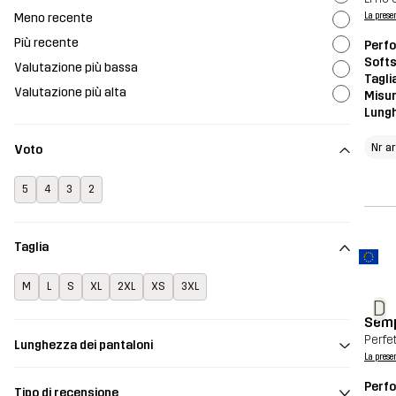
Meno recente
La prese
Più recente
Perf
Softs
Valutazione più bassa
Tagli
Valutazione più alta
Misur
Lung
Nr a
Voto
5
4
3
2
Taglia
M
L
S
XL
2XL
XS
3XL
D
Semp
Perfe
Lunghezza dei pantaloni
La prese
Perf
Tipo di recensione