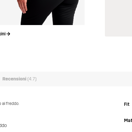
ini
Recensioni
(4.7)
 al freddo.
Fit
Mat
eddo