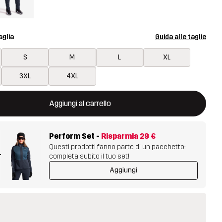
aglia
Guida alle taglie
S
M
L
XL
3XL
4XL
aprirà una finestra modale per confermare un nuovo articolo nel ca
isponibile
Aggiungi al carrello
Perform Set
-
Risparmia
29 €
Questi prodotti fanno parte di un pacchetto:
+
completa subito il tuo set!
Aggiungi