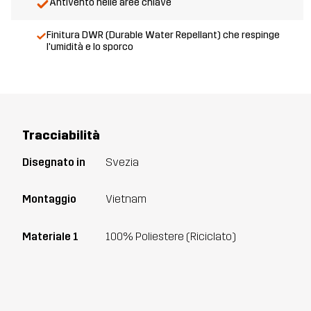
Antivento nelle aree chiave
Finitura DWR (Durable Water Repellant) che respinge
l'umidità e lo sporco
Tracciabilità
Disegnato in
Svezia
Montaggio
Vietnam
Materiale 1
100% Poliestere (Riciclato)