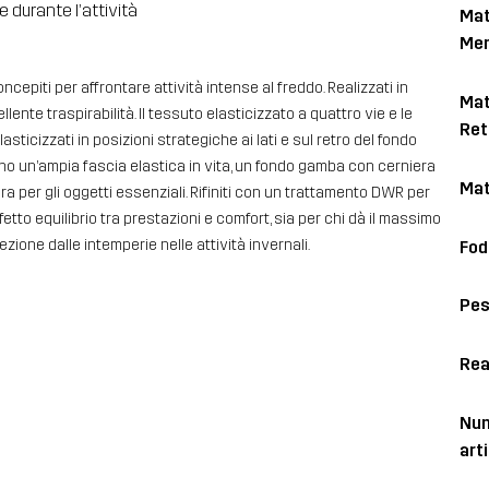
e durante l’attività
Mat
Me
ncepiti per affrontare attività intense al freddo. Realizzati in
Mat
te traspirabilità. Il tessuto elasticizzato a quattro vie e le
Ret
sticizzati in posizioni strategiche ai lati e sul retro del fondo
no un’ampia fascia elastica in vita, un fondo gamba con cerniera
Mat
ra per gli oggetti essenziali. Rifiniti con un trattamento DWR per
fetto equilibrio tra prestazioni e comfort, sia per chi dà il massimo
ezione dalle intemperie nelle attività invernali.
Fod
Pe
Rea
Num
art