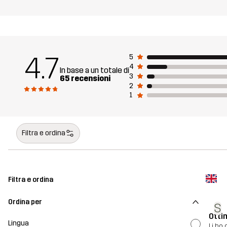
4.7
5
4
In base a un totale di
3
65 recensioni
2
1
Filtra e ordina
Filtra e ordina
Ordina per
S
Ottim
Lingua
Li ho 