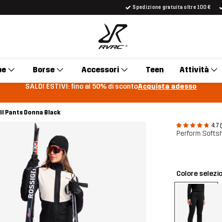
Spedizione gratuita oltre 100 €
pe
Borse
Accessori
Teen
Attività
SALDI ESTIVI: fino al 50% di sconto
Acquista adesso
l Pants Donna Black
4.7 
Perform Softs
Colore selezi