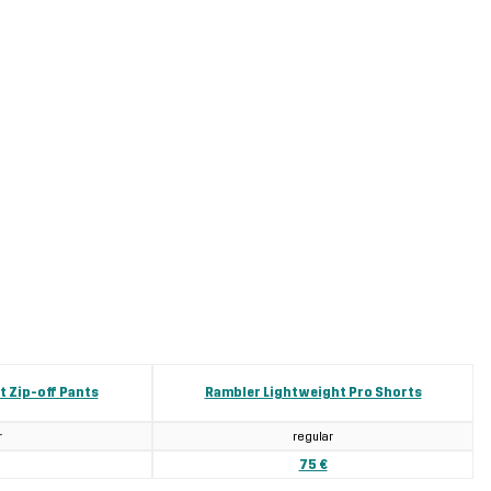
 Zip-off Pants
Rambler Lightweight Pro Shorts
r
regular
75 €