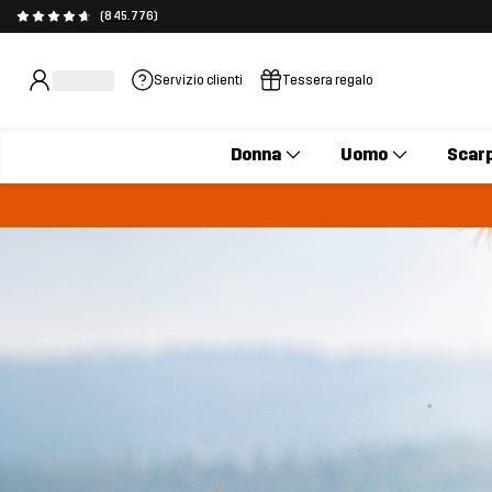
(845.776)
Servizio clienti
Tessera regalo
Donna
Uomo
Scar