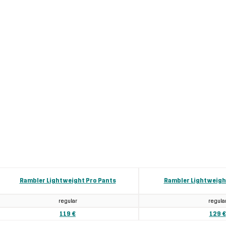
Rambler Lightweight Pro Pants
Rambler Lightweight
regular
regula
119 €
129 €