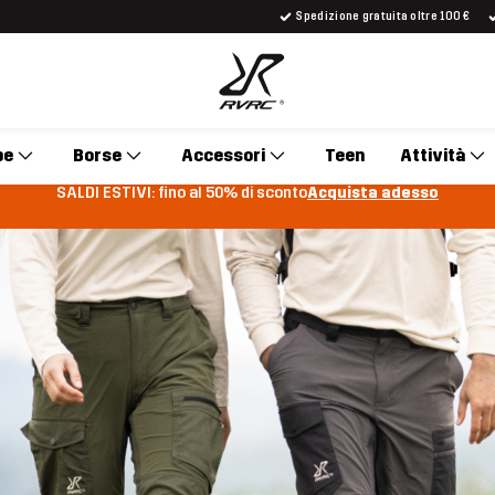
Spedizione gratuita oltre 100 €
pe
Borse
Accessori
Teen
Attività
SALDI ESTIVI: fino al 50% di sconto
Acquista adesso