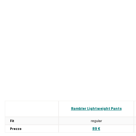
Rambler Lightweight Pants
regular
Fit
89 €
Prezzo