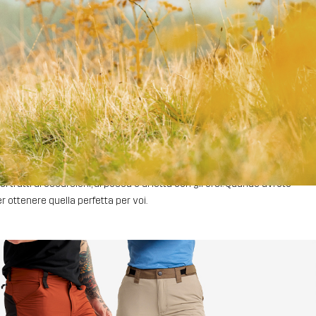
a. Non preoccupatevi, vi copriamo le spalle! La nostra guida vi aiuterà
tratti di escursioni, di pesca o di lotta con gli orsi. Quando avrete
r ottenere quella perfetta per voi.