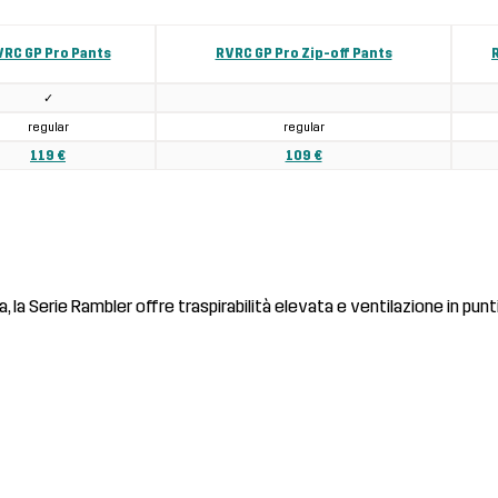
RC GP Pro Pants
RVRC GP Pro Zip-off Pants
✓
regular
regular
119 €
109 €
 Serie Rambler offre traspirabilità elevata e ventilazione in punti 