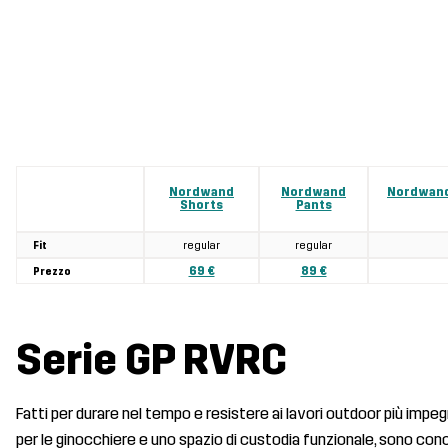
Nordwand
Nordwand
Nordwand
Shorts
Pants
regular
regular
Fit
69 €
89 €
Prezzo
Serie GP RVRC
Fatti per durare nel tempo e resistere ai lavori outdoor più impegn
per le ginocchiere e uno spazio di custodia funzionale, sono conc