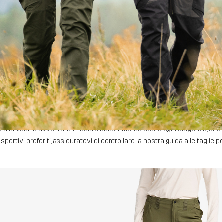
 di un paio di pantaloni sportivi all'aperto può sembrare un po' una giungl
 alla vostra avventura. Il nostro assortimento copre ogni esigenza, che si 
 sportivi preferiti, assicuratevi di controllare la nostra
guida alle taglie
pe