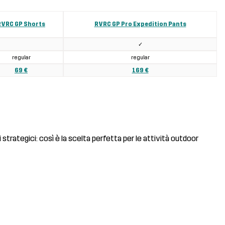
RVRC GP Shorts
RVRC GP Pro Expedition Pants
✓
regular
regular
69 €
169 €
strategici: così è la scelta perfetta per le attività outdoor