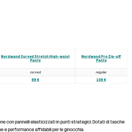
Nordwand Curved Stretch High-waist
Nordwand Pro Zip-off
Pants
Pants
curved
regular
89 €
109 €
ne con pannelli elasticizzati in punti strategici. Dotati di tasche
e e performance affidabili per le ginocchia.