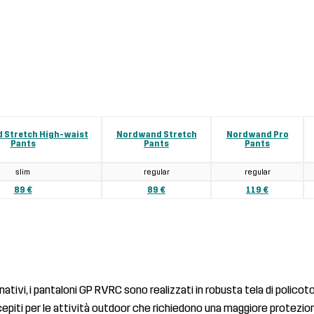
 Stretch High-waist
Nordwand Stretch
Nordwand Pro
Pants
Pants
Pants
slim
regular
regular
89 €
89 €
119 €
ativi, i pantaloni GP RVRC sono realizzati in robusta tela di policoto
epiti per le attività outdoor che richiedono una maggiore protezion