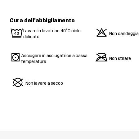
Cura dell'abbigliamento
9
o
Lavare in lavatrice 40°C ciclo
Non candeggia
delicato
s
m
Asciugare in asciugatrice a bassa
Non stirare
temperatura
U
Non lavare a secco