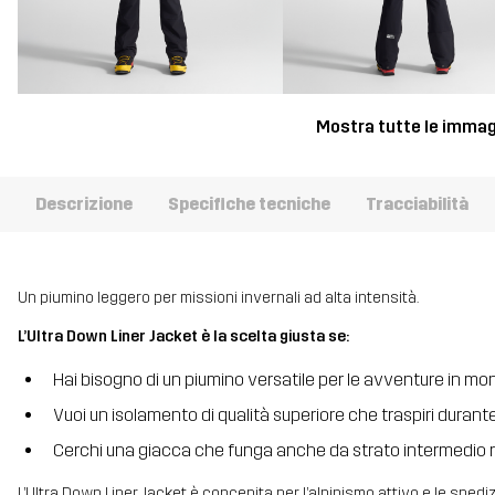
Mostra tutte le immag
Descrizione
Specifiche tecniche
Tracciabilità
Un piumino leggero per missioni invernali ad alta intensità.
L’Ultra Down Liner Jacket è la scelta giusta se:
Hai bisogno di un piumino versatile per le avventure in m
Vuoi un isolamento di qualità superiore che traspiri durante
Cerchi una giacca che funga anche da strato intermedio 
L’Ultra Down Liner Jacket è concepita per l’alpinismo attivo e le spediz