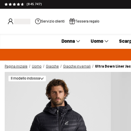
(845.747)
Servizio clienti
Tessera regalo
Donna
Uomo
Scar
Pagina iniziale
Uomo
Giacche
Giacche invernali
Ultra Down Liner Ja
Il modello indossa