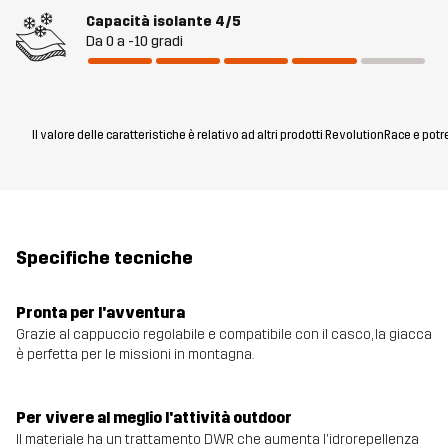
Capacità isolante
4/5
Da 0 a -10 gradi
Il valore delle caratteristiche è relativo ad altri prodotti RevolutionRace e pot
Specifiche tecniche
Pronta per l'avventura
Grazie al cappuccio regolabile e compatibile con il casco, la giacca
è perfetta per le missioni in montagna.
Per vivere al meglio l'attività outdoor
Il materiale ha un trattamento DWR che aumenta l'idrorepellenza