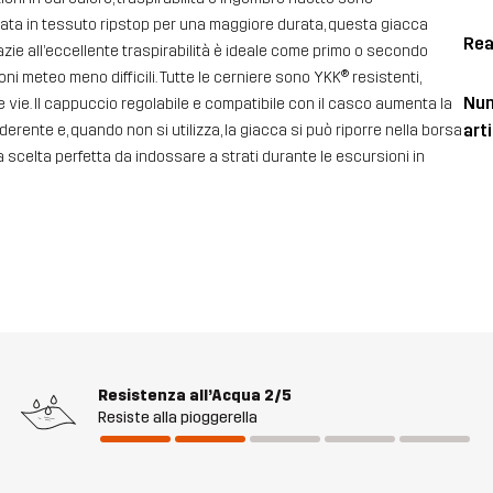
izzata in tessuto ripstop per una maggiore durata, questa giacca
Rea
zie all’eccellente traspirabilità è ideale come primo o secondo
i meteo meno difficili. Tutte le cerniere sono YKK® resistenti,
Num
e vie. Il cappuccio regolabile e compatibile con il casco aumenta la
art
aderente e, quando non si utilizza, la giacca si può riporre nella borsa
la scelta perfetta da indossare a strati durante le escursioni in
Resistenza all’Acqua
2/5
Resiste alla pioggerella