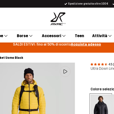
Spedizione gratuita oltre 100 €
pe
Borse
Accessori
Teen
Attività
SALDI ESTIVI: fino al 50% di sconto
Acquista adesso
cket Uomo Black
4.5 
Ultra Down Li
Colore selezi