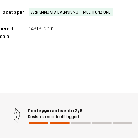
lizzato per
ARRAMPICATA E ALPINISMO
MULTIFUNZIONE
ero di
14313_2001
icolo
Punteggio antivento
2/5
Resiste a venticelli leggeri