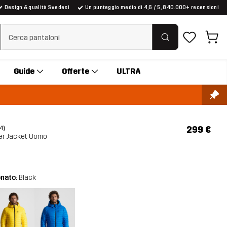
Design & qualità Svedesi
Un punteggio medio di 4,6 / 5, 840.000+ recensioni
Cancella ricerca
Guide
Offerte
ULTRA
299 €
(4)
ner Jacket Uomo
onato:
Black