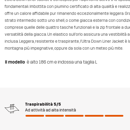
fondamentali. Imbottita con piumino certificato di alta qualità e real
offre un calore affidabile pur rimanendo eccezionalmente leggera. Gra
strato intermedio sotto uno shell, o come giacca esterna con condizion
comprese quelle delle quattro tasche funzionali e la zip frontale a du
versatilità della giacca. Un elastico sull’orlo assicura una vestibilità 
inclusa. Leggera, resistente e traspirante, l’Ultra Down Liner Jacket è 
montagna più impegnative, oppure da sola con un meteo più mite.
Il modello
è alto 186 cm e indossa una taglia L
Traspirabilità
5/5
Ad attività ad alta intensità