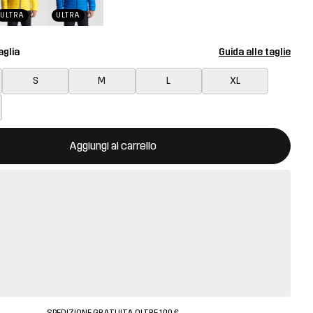
ULTRA
ULTRA
aglia
Guida alle taglie
S
M
L
XL
aprirà una finestra modale per confermare un nuovo articolo nel ca
isponibile
Aggiungi al carrello
SPEDIZIONE GRATUITA OLTRE 100 €