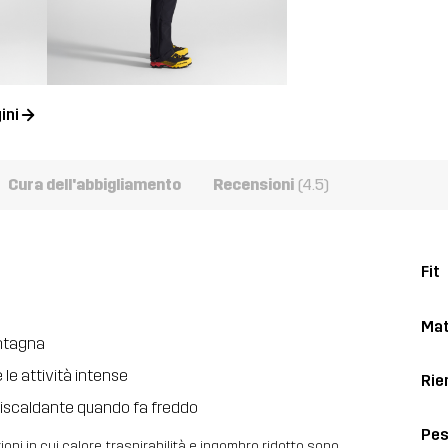
ini
Cura dell'abbigliamento
Recensioni
(4.5)
Fit
Mat
ontagna
 le attività intense
Rie
riscaldante quando fa freddo
Pe
ioni in cui calore, traspirabilità e ingombro ridotto sono