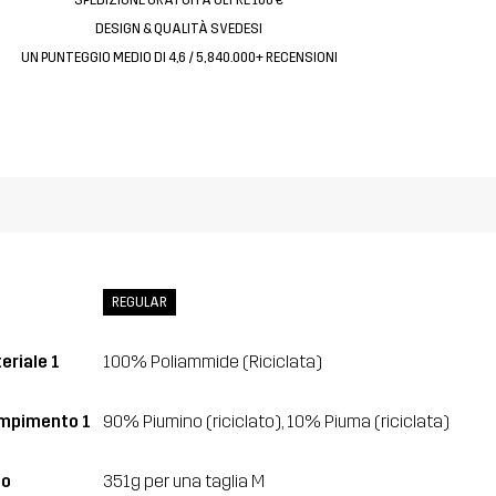
DESIGN & QUALITÀ SVEDESI
UN PUNTEGGIO MEDIO DI 4,6 / 5, 840.000+ RECENSIONI
REGULAR
eriale 1
100% Poliammide (Riciclata)
mpimento 1
90% Piumino (riciclato), 10% Piuma (riciclata)
so
351g per una taglia M