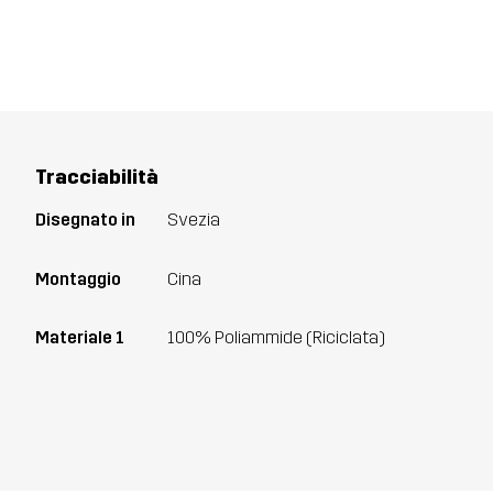
Tracciabilità
Disegnato in
Svezia
Montaggio
Cina
Materiale 1
100% Poliammide (Riciclata)