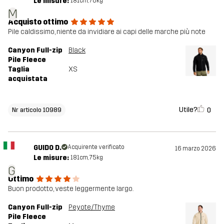
Le misure:
181cm, 70kg
M
Acquisto ottimo
Pile caldissimo, niente da invidiare ai capi delle marche più note
Canyon Full-zip
Black
Pile Fleece
Taglia
XS
acquistata
Utile?
0
Nr articolo 10989
GUIDO D.
Acquirente verificato
16 marzo 2026
Le misure:
181cm, 75kg
G
Ottimo
Buon prodotto, veste leggermente largo.
Canyon Full-zip
Peyote/Thyme
Pile Fleece