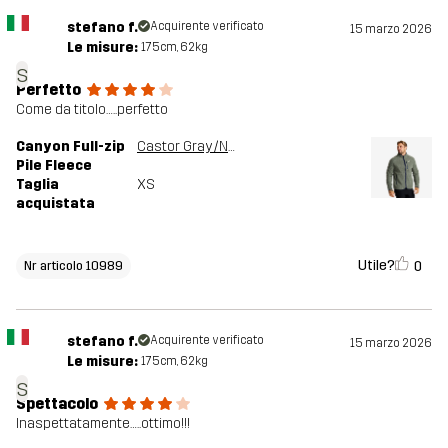
stefano f.
Acquirente verificato
15 marzo 2026
Le misure:
175cm, 62kg
s
Perfetto
Come da titolo…..perfetto
Canyon Full-zip
Castor Gray/Navy
Pile Fleece
Taglia
XS
acquistata
Utile?
0
Nr articolo 10989
stefano f.
Acquirente verificato
15 marzo 2026
Le misure:
175cm, 62kg
s
Spettacolo
Inaspettatamente…..ottimo!!!