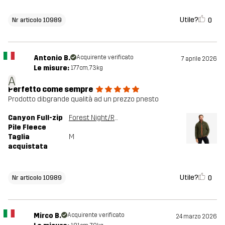
Utile?
0
Nr articolo 10989
Antonio B.
Acquirente verificato
7 aprile 2026
Le misure:
177cm, 73kg
A
Perfetto come sempre
Prodotto dibgrande qualità ad un prezzo pnesto
Canyon Full-zip
Forest Night/Rusty Orange
Pile Fleece
Taglia
M
acquistata
Utile?
0
Nr articolo 10989
Mirco B.
Acquirente verificato
24 marzo 2026