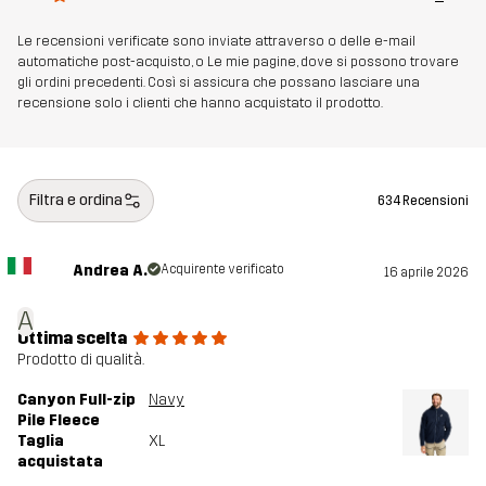
Realizzato per
MULTIFUNZIONE
Le recensioni verificate sono inviate attraverso o delle e-mail
Numero di
10989_4995
automatiche post-acquisto, o Le mie pagine, dove si possono trovare
gli ordini precedenti. Così si assicura che possano lasciare una
articolo
recensione solo i clienti che hanno acquistato il prodotto.
Filtra e ordina
634 Recensioni
Andrea A.
Acquirente verificato
16 aprile 2026
A
Ottima scelta
Prodotto di qualità.
Canyon Full-zip
Navy
Pile Fleece
Taglia
XL
acquistata