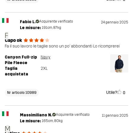
Fabio L.
Acquirente verificato
24 gennaio 2025
Le misure:
191cm, 87kg
F
Capo ok
Fa il suo lavoro le taglie sono un po’ abbondanti Lo ricomprerei
Canyon Full-zip
Navy
Pile Fleece
Taglia
2XL
acquistata
Utile?
0
Nr articolo 10989
Massimiliano N.
Acquirente verificato
11 gennaio 2025
Le misure:
165cm, 80kg
M