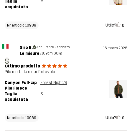
Taglia
M
acquistata
Utile?
0
Nr articolo 10989
Siro B.
Acquirente verificato
16 marzo 2026
Le misure:
169cm, 66kg
S
Ottimo prodotto
Pile morbido e confortevole
Canyon Full-zip
Forest Night/Rusty Orange
Pile Fleece
Taglia
S
acquistata
Utile?
0
Nr articolo 10989