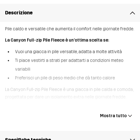
Descrizione
Pile caldo e versatile che aumenta il comfort nelle giornate fredde.
La Canyon Full-zip Pile Fleece è un’ottima scelta se:
Vuoi una giacca in pile versatile, adatta a molte attività
Ti piace vestirti a strati per adattarti a condizioni meteo
variabili
Preferisci un pile di peso medio che dà tanto calore
La Canyon Full-zip Pile Fleece è una giacca in pile calda e comoda,
progettata per dare un isolamento extra nelle giornate fredde.
Questo pile morbido è realizzato in materiali riciclati ed è liscio
all’interno, per un comfort ideale durante le attività outdoor. Grazie
Mostra tutto
al design essenziale, alla traspirabilità e alla zip intera è perfetta
come strato intermedio sotto una giacca shell, ma si può
indossare benissimo anche da sola o sotto un gilè isolato in
Specifiche tecniche