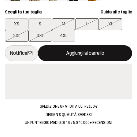
Scegli la tua taglia
Guida alle taglie
XS
S
M
L
XL
2XL
3XL
4XL
Questo tasto aprirà una finestra modale per confermare un nuovo
{{size}} non disponibile
Notifica
Aggiungi al carrello
SPEDIZIONE GRATUITA OLTRE 100 €
DESIGN & QUALITÀ SVEDESI
UN PUNTEGGIO MEDIO DI 4,6 / 5, 840.000+ RECENSIONI