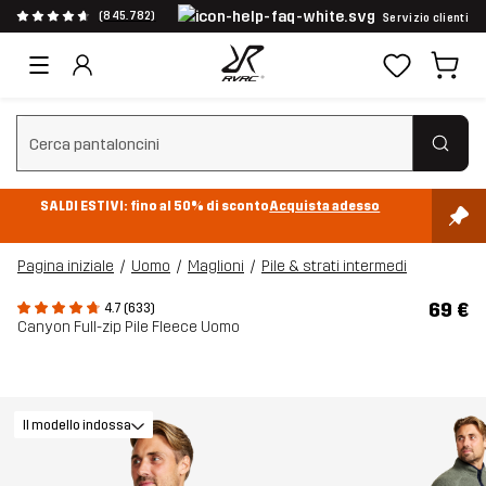
(845.782)
Servizio clienti
Cancella ricerca
SALDI ESTIVI: fino al 50% di sconto
Acquista adesso
Pagina iniziale
Uomo
Maglioni
Pile & strati intermedi
69 €
4.7 (633)
Canyon Full-zip Pile Fleece Uomo
Il modello indossa