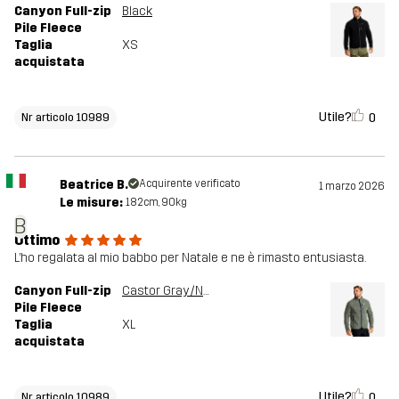
Canyon Full-zip
Black
Pile Fleece
Taglia
XS
acquistata
Utile?
0
Nr articolo 10989
Beatrice B.
Acquirente verificato
1 marzo 2026
Le misure:
182cm, 90kg
B
Ottimo
L’ho regalata al mio babbo per Natale e ne è rimasto entusiasta.
Canyon Full-zip
Castor Gray/Navy
Pile Fleece
Taglia
XL
acquistata
Utile?
0
Nr articolo 10989