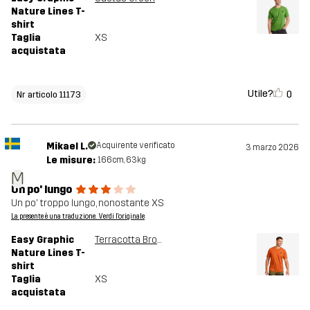
Nature Lines T-
shirt
Taglia
XS
acquistata
Utile?
0
Nr articolo 11173
Mikael L.
Acquirente verificato
3 marzo 2026
Le misure:
166cm, 63kg
M
Un po' lungo
Un po' troppo lungo, nonostante XS
La presente è una traduzione. Verdi l'originale
Easy Graphic
Terracotta Brown
Nature Lines T-
shirt
Taglia
XS
acquistata