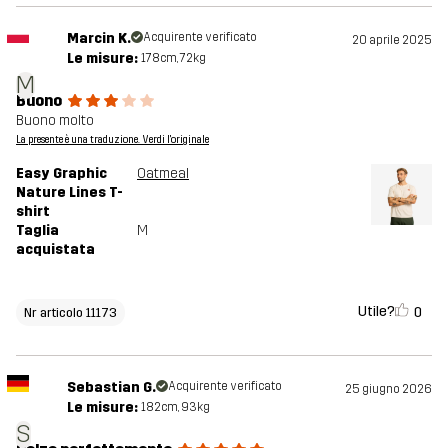
Marcin K.
Acquirente verificato
20 aprile 2025
Le misure:
178cm, 72kg
M
Buono
Buono molto
La presente è una traduzione. Verdi l'originale
Easy Graphic
Oatmeal
Nature Lines T-
shirt
Taglia
M
acquistata
Utile?
0
Nr articolo 11173
Sebastian G.
Acquirente verificato
25 giugno 2026
Le misure:
182cm, 93kg
S