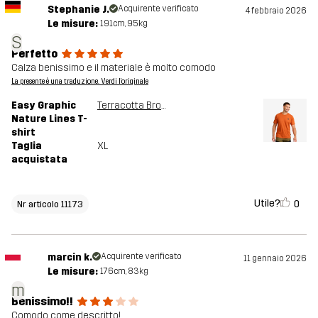
Stephanie J.
Acquirente verificato
4 febbraio 2026
Le misure:
191cm, 95kg
S
Perfetto
Calza benissimo e il materiale è molto comodo
La presente è una traduzione. Verdi l'originale
Easy Graphic
Terracotta Brown
Nature Lines T-
shirt
Taglia
XL
acquistata
Utile?
0
Nr articolo 11173
marcin k.
Acquirente verificato
11 gennaio 2026
Le misure:
176cm, 83kg
m
Benissimo!!
Comodo come descritto!