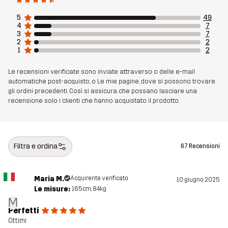
5
49
4
7
3
7
2
2
1
2
Le recensioni verificate sono inviate attraverso o delle e-mail
automatiche post-acquisto, o Le mie pagine, dove si possono trovare
gli ordini precedenti. Così si assicura che possano lasciare una
recensione solo i clienti che hanno acquistato il prodotto.
Filtra e ordina
67 Recensioni
Maria M.
Acquirente verificato
10 giugno 2025
Le misure:
165cm, 84kg
M
Perfetti
Ottimi