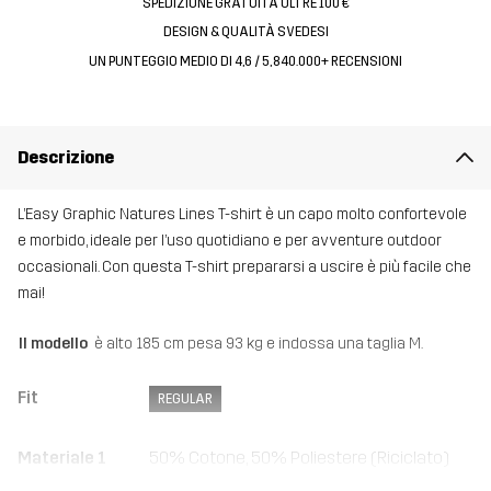
SPEDIZIONE GRATUITA OLTRE 100 €
DESIGN & QUALITÀ SVEDESI
UN PUNTEGGIO MEDIO DI 4,6 / 5, 840.000+ RECENSIONI
Descrizione
L’Easy Graphic Natures Lines T-shirt è un capo molto confortevole
e morbido, ideale per l’uso quotidiano e per avventure outdoor
occasionali. Con questa T-shirt prepararsi a uscire è più facile che
mai!
Il modello
è alto 185 cm pesa 93 kg e indossa una taglia M.
Fit
REGULAR
Materiale 1
50% Cotone, 50% Poliestere (Riciclato)