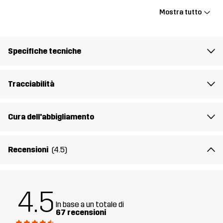
Peso
175g per una taglia M
Mostra tutto
Sostenibilità
Dettagli riciclati
leggi qui
Specifiche tecniche
Realizzato per
MULTIFUNZIONE
TREKKING
USO QUOTIDIANO
Tracciabilità
Numero di
11173_2191
articolo
Cura dell'abbigliamento
Recensioni
(4.5)
4.5
In base a un totale di
67 recensioni