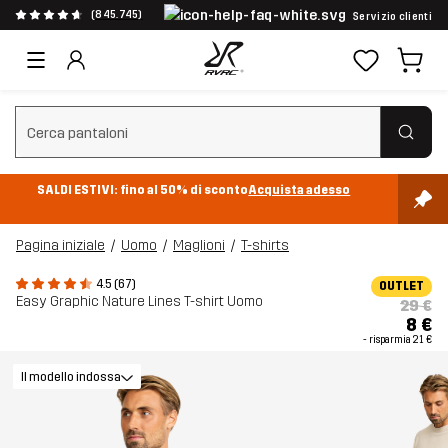
(845.745)
Servizio clienti
Cancella ricerca
SALDI ESTIVI: fino al 50% di sconto
Acquista adesso
Pagina iniziale
Uomo
Maglioni
T-shirts
4.5 (67)
OUTLET
Easy Graphic Nature Lines T-shirt Uomo
29 €
8 €
- risparmia
21 €
Il modello indossa