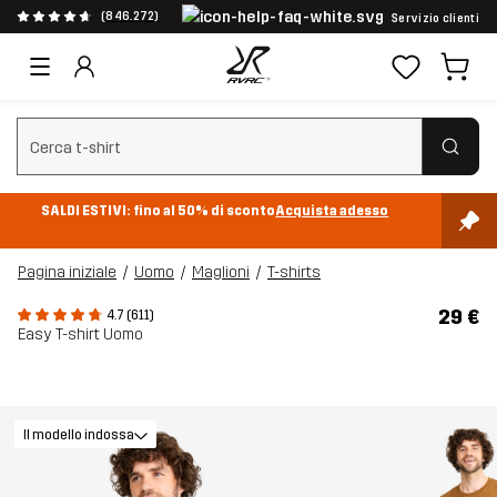
(846.272)
Servizio clienti
Cancella ricerca
SALDI ESTIVI: fino al 50% di sconto
Acquista adesso
Pagina iniziale
Uomo
Maglioni
T-shirts
29 €
4.7 (611)
Easy T-shirt Uomo
Il modello indossa