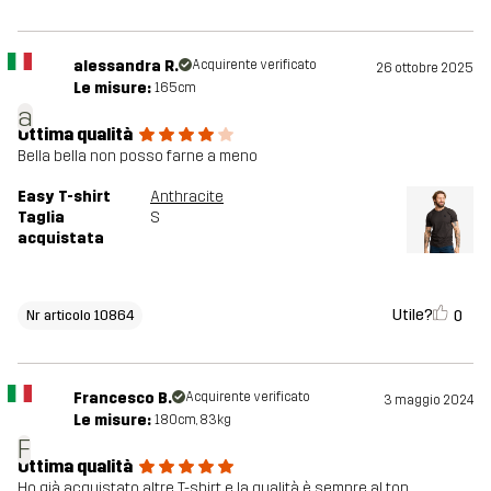
alessandra R.
Acquirente verificato
26 ottobre 2025
Le misure:
165cm
a
Ottima qualità
Bella bella non posso farne a meno
Easy T-shirt
Anthracite
Taglia
S
acquistata
Utile?
0
Nr articolo 10864
Francesco B.
Acquirente verificato
3 maggio 2024
Le misure:
180cm, 83kg
F
Ottima qualità
Ho già acquistato altre T-shirt e la qualità è sempre al top