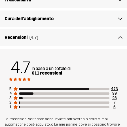
Il modello
è alto 188 cm e indossa una taglia L
Cura dell'abbigliamento
Fit
REGULAR
Recensioni
(4.7)
Materiale 1
50% Cotone, 50% Poliestere (Riciclato)
Costola
50% Cotone, 50% Poliestere (Riciclato)
4.7
In base a un totale di
Peso
177g per una taglia M
611 recensioni
Sostenibilità
Dettagli riciclati
leggi qui
5
473
4
99
3
26
Realizzato per
USO QUOTIDIANO
2
7
1
6
Numero di
10864_2236
Le recensioni verificate sono inviate attraverso o delle e-mail
articolo
automatiche post-acquisto, o Le mie pagine, dove si possono trovare