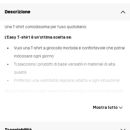
Descrizione
Una T-shirt comodissima per l’uso quotidiano.
L’Easy T-shirt è un’ottima scelta se:
Vuoi una T-shirt a girocollo morbida e confortevole che potrai
indossare ogni giorno
Ti piacciono i prodotti di base versatili in materiali di alta
qualità
Preferisci una vestibilità regolare, adatta a ogni situazione
L’Easy T-shirt è un capo essenziale morbido e confortevole, ideale
per l’uso quotidiano e attività outdoor occasionali. Facile da
abbinare e indossare, sta bene con tutto: dai pantaloni da trekking
Mostra tutto
ai jeans per l’outdoor, fino ai tuoi pantaloni della tuta preferiti.
Pratica, comoda e sempre pronta all’uso: con questa T-shirt non
vedrai l’ora di alzarti e uscire.
Tracciabilità