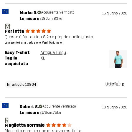
Marko D.
Acquirente verificato
15 giugno 2026
Le misure:
186cm, 83kg
M
Perfetta
Questo è fantastico. Siže è proprio quello giusto.
La presente è una traduzione. Verdi l'originale
Easy T-shirt
Antigua Turquoise
Taglia
XL
acquistata
Utile?
0
Nr articolo 10864
Robert S.
Acquirente verificato
13 giugno 2026
Le misure:
176cm, 75kg
R
Maglietta normale
Maglietta normale, non mi stava, restituita.