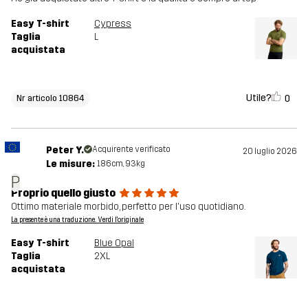
Easy T-shirt
Cypress
Taglia
L
acquistata
Utile?
0
Nr articolo 10864
Peter Y.
Acquirente verificato
20 luglio 2026
Le misure:
186cm, 93kg
P
Proprio quello giusto
Ottimo materiale morbido, perfetto per l'uso quotidiano.
La presente è una traduzione. Verdi l'originale
Easy T-shirt
Blue Opal
Taglia
2XL
acquistata