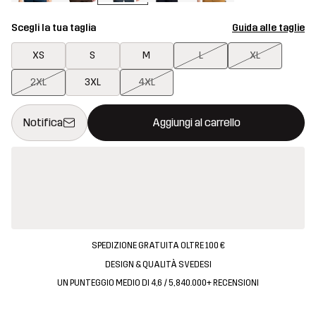
Scegli la tua taglia
Guida alle taglie
XS
S
M
L
XL
2XL
3XL
4XL
Questo tasto aprirà una finestra modale per confermare un nuovo
{{size}} non disponibile
Notifica
Aggiungi al carrello
SPEDIZIONE GRATUITA OLTRE 100 €
DESIGN & QUALITÀ SVEDESI
UN PUNTEGGIO MEDIO DI 4,6 / 5, 840.000+ RECENSIONI