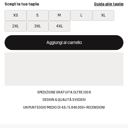
Scegli la tua taglia
Guida alle taglie
XS
S
M
L
XL
2XL
3XL
4XL
Questo tasto aprirà una finestra modale per confermare un nuovo
{{size}} non disponibile
Aggiungi al carrello
SPEDIZIONE GRATUITA OLTRE 100 €
DESIGN & QUALITÀ SVEDESI
UN PUNTEGGIO MEDIO DI 4,6 / 5, 840.000+ RECENSIONI