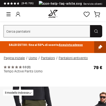
(845.735)
Servizio clienti
Cancella ricerca
SALDI ESTIVI: fino al 50% di sconto
Acquista adesso
Pagina iniziale
Uomo
Pantaloni
Pantaloni antivento
79 €
0.0 (0)
Tempo Active Pants Uomo
Il modello indossa