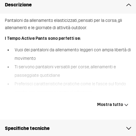
Descrizione
Pantaloni da allenamento elasticizzati, pensati per la corsa, gli
allenamenti e le giornate di attività outdoor.
I Tempo Active Pants sono perfetti se:
Vuoi dei pantaloni da allenamento leggeri con ampia libertà di
movimento
Ti servono pantaloni versatili per corse, allenamenti e
passeggiate quotidiane
Preferisci caratteristiche pratiche come le fasce sul fondo
gamba con cerniera e i dettagli riflettenti
I Tempo Active Pants sono pensati per seguire i tuoi movimenti
Mostra tutto
mentre ti alleni. Realizzati in un tessuto intrecciato elasticizzato in
quattro direzioni, uniscono la flessibilità dei leggings alla comodità
dei pantaloni da allenamento. Il tessuto traspirante ti permette di
Specifiche tecniche
indossarli da soli per le corse e gli allenamenti, mentre la vestibilità