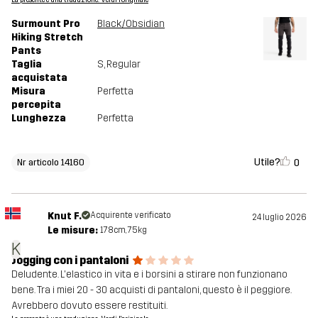
La presente è una traduzione. Verdi l'originale
Surmount Pro
Black/Obsidian
Hiking Stretch
Pants
Taglia
S
, Regular
acquistata
Misura
Perfetta
percepita
Lunghezza
Perfetta
Utile?
0
Nr articolo 14160
Knut F.
Acquirente verificato
24 luglio 2026
Le misure:
178cm, 75kg
K
Jogging con i pantaloni
Deludente. L'elastico in vita e i borsini a stirare non funzionano
bene. Tra i miei 20 - 30 acquisti di pantaloni, questo è il peggiore.
Avrebbero dovuto essere restituiti.