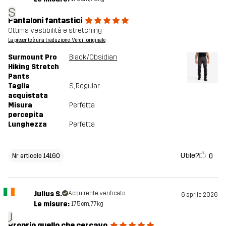
S
Pantaloni fantastici
Ottima vestibilità e stretching
La presente è una traduzione. Verdi l'originale
Surmount Pro
Black/Obsidian
Hiking Stretch
Pants
Taglia
S
, Regular
acquistata
Misura
Perfetta
percepita
Lunghezza
Perfetta
Utile?
0
Nr articolo 14160
Julius S.
Acquirente verificato
6 aprile 2026
Le misure:
175cm, 77kg
J
Proprio quello che cercavo