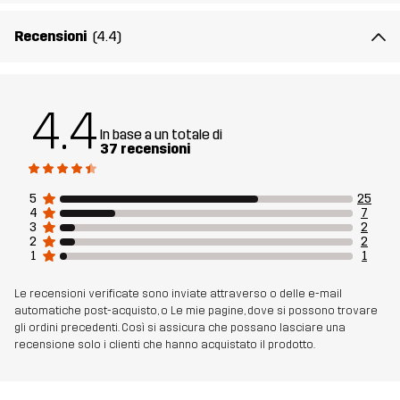
Fodera 1
90% Poliestere (Riciclato), 5% Poliestere,
Recensioni
(4.4)
5% Elastan
Sostenibilità
Bluesign® approved
leggi qui
4.4
In base a un totale di
Realizzato per
TREKKING
ARRAMPICATA E ALPINISMO
37 recensioni
Numero di
14160_4160
5
25
4
7
articolo
3
2
2
2
1
1
Le recensioni verificate sono inviate attraverso o delle e-mail
automatiche post-acquisto, o Le mie pagine, dove si possono trovare
gli ordini precedenti. Così si assicura che possano lasciare una
recensione solo i clienti che hanno acquistato il prodotto.