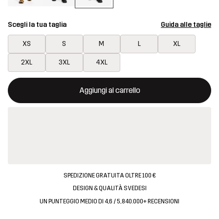
Scegli la tua taglia
Guida alle taglie
XS
S
M
L
XL
2XL
3XL
4XL
Questo tasto aprirà una finestra modale per confermare un nuovo
{{size}} non disponibile
Aggiungi al carrello
SPEDIZIONE GRATUITA OLTRE 100 €
DESIGN & QUALITÀ SVEDESI
UN PUNTEGGIO MEDIO DI 4,6 / 5, 840.000+ RECENSIONI