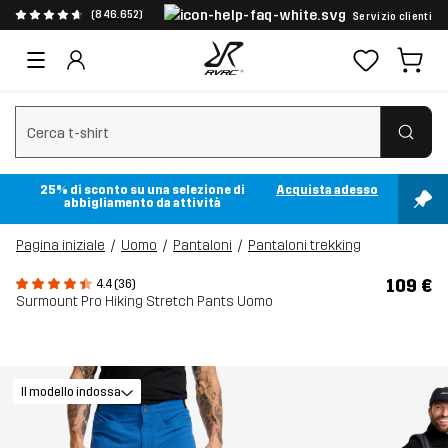
(846.652)
Servizio clienti
Cancella ricerca
25% di sconto su una selezione di
Acquista adesso
abbigliamento da attività
Pagina iniziale
Uomo
Pantaloni
Pantaloni trekking
109 €
4.4 (36)
Surmount Pro Hiking Stretch Pants Uomo
Il modello indossa