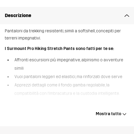
Descrizione
Pantaloni da trekking resistenti, simili a softshell, concepiti per
terreni impegnativi.
I Surmount Pro Hiking Stretch Pants sono fatti per te se:
Affronti escursioni più impegnative, alpinismo o avventure
simili
Vuoi pantaloni leggeri ed elastici, ma rinforzati dove serve
Apprezzi dettagli come il fondo gamba regolabile, la
compatibilità con l’imbracatura e la custodia intelligente.
I Surmount Pro Hiking Stretch Pants sono pantaloni da trekking
traspiranti, simili a softshell, realizzati in un tessuto leggero ma
Mostra tutto
estremamente resistente con elasticità in quattro direzioni per
un’eccellente mobilità durante le escursioni e l’arrampicata.
Progettati per attività ad alta intensità, presentano una vita