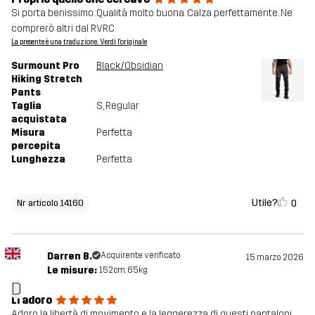
Si porta benissimo. Qualità molto buona. Calza perfettamente. Ne
comprerò altri dal RVRC
La presente è una traduzione. Verdi l'originale
Surmount Pro
Black/Obsidian
Hiking Stretch
Pants
Taglia
S
, Regular
acquistata
Misura
Perfetta
percepita
Lunghezza
Perfetta
Utile?
0
Nr articolo 14160
Darren B.
Acquirente verificato
15 marzo 2026
Le misure:
152cm, 65kg
D
Li adoro
Adoro la libertà di movimento e la leggerezza di questi pantaloni