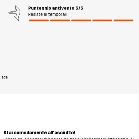
Punteggio antivento
5/5
Resiste ai temporali
diaca.
Stai comodamente all'asciutto!