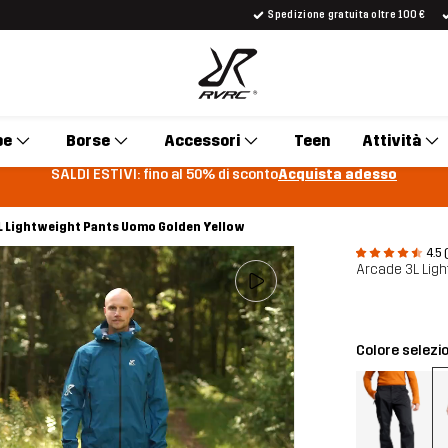
Spedizione gratuita oltre 100 €
pe
Borse
Accessori
Teen
Attività
SALDI ESTIVI: fino al 50% di sconto
Acquista adesso
L Lightweight Pants Uomo Golden Yellow
4.5 
Arcade 3L Lig
Colore selezi