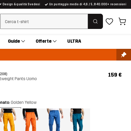
Design & qualità Svedesi
Un punteggio medio di 4,6 / 5, 840.000+ recensioni
Cancella ricerca
Guide
Offerte
ULTRA
159 €
(208)
htweight Pants Uomo
onato:
Golden Yellow