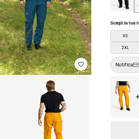
Scegli la tua t
XS
2XL
Questo tasto 
{{size}} non d
Notifica