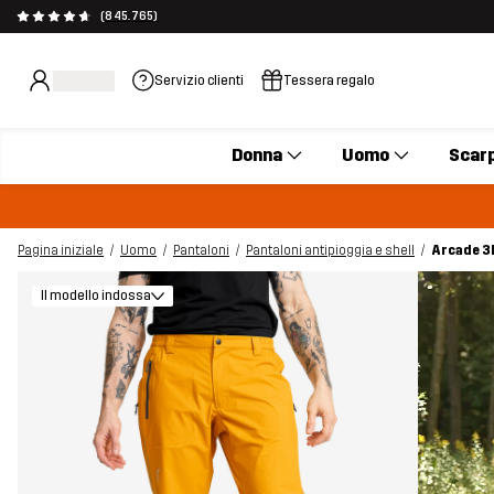
(845.765)
Servizio clienti
Tessera regalo
Donna
Uomo
Scar
Pagina iniziale
Uomo
Pantaloni
Pantaloni antipioggia e shell
Arcade 3
Il modello indossa