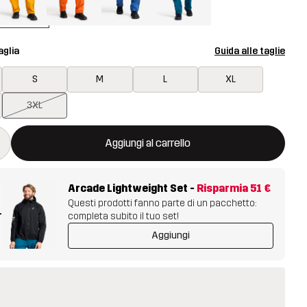
aglia
Guida alle taglie
S
M
L
XL
3XL
aprirà una finestra modale per confermare un nuovo articolo nel ca
isponibile
Aggiungi al carrello
Arcade Lightweight Set
-
Risparmia
51 €
Questi prodotti fanno parte di un pacchetto:
+
completa subito il tuo set!
Aggiungi