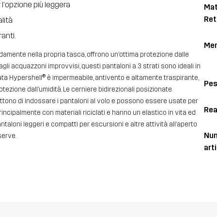
 l’opzione più leggera
Mat
Ret
lità
anti.
Me
damente nella propria tasca, offrono un’ottima protezione dalle
agli acquazzoni improvvisi, questi pantaloni a 3 strati sono ideali in
ta Hypershell® è impermeabile, antivento e altamente traspirante,
Pe
ezione dall’umidità. Le cerniere bidirezionali posizionate
ttono di indossare i pantaloni al volo e possono essere usate per
Rea
rincipalmente con materiali riciclati e hanno un elastico in vita ed
taloni leggeri e compatti per escursioni e altre attività all’aperto
Num
serve.
art