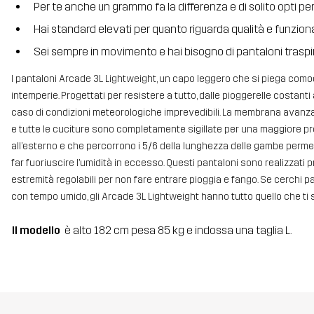
Per te anche un grammo fa la differenza e di solito opti per
Hai standard elevati per quanto riguarda qualità e funziona
Sei sempre in movimento e hai bisogno di pantaloni traspir
I pantaloni Arcade 3L Lightweight, un capo leggero che si piega como
intemperie. Progettati per resistere a tutto, dalle pioggerelle costanti 
caso di condizioni meteorologiche imprevedibili. La membrana avanza
e tutte le cuciture sono completamente sigillate per una maggiore prot
all’esterno e che percorrono i 5/6 della lunghezza delle gambe perme
far fuoriuscire l’umidità in eccesso. Questi pantaloni sono realizzati p
estremità regolabili per non fare entrare pioggia e fango. Se cerchi pan
con tempo umido, gli Arcade 3L Lightweight hanno tutto quello che ti 
Il modello
è alto 182 cm pesa 85 kg e indossa una taglia L.