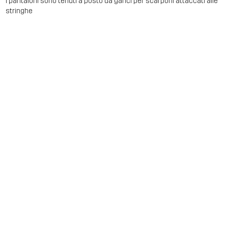
I pantaloni sono tenuti a posto da ganci per scarponi attaccati alle
stringhe