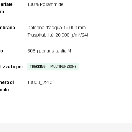
eriale
100% Poliammide
ro
mbrana
Colonna d'acqua: 15 000 mm
Traspirabilità: 20 000 g/m²/24h
so
308g per una taglia M
lizzato per
TREKKING
MULTIFUNZIONE
ero di
10850_2215
icolo