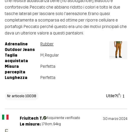
che resiste abbastanza bene (no asciugatrice!), elastico e
confortevole. Peccato che abbiano ridotto i colori e tolto le due
tasche laterali per lasciare solo l'aereazione. Erano quasi
completamente a scomparsa ed ottime per riporre cellulare e
portafogli. Peccato perché questo era uno dei motivi principali che
dava un ulteriore valore a questi pantaloni.
Adrenaline
Rubber
Outdoor Jeans
Taglia
M
, Regular
acquistata
Misura
Perfetta
percepita
Lunghezza
Perfetta
Utile?
1
Nr articolo 10038
Friultech T.
Acquirente verificato
30 marzo 2024
Le misure:
178cm, 94kg