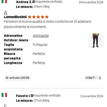
Andrea Z.
Acquirente verificato
24 novembre 2024
Le misure:
178cm, 78kg
A
Comodissimi
Pantaloni di buona qualità e molto confortevoli. Sì adattano
piacevolmente ai movimenti.
Adrenaline
Anthracite
Outdoor Jeans
Taglia
M
, Regular
acquistata
Misura
Perfetta
percepita
Lunghezza
Perfetta
Utile?
0
Nr articolo 10038
Fausto I.
Acquirente verificato
2 novembre 2024
Le misure:
177cm, 88kg