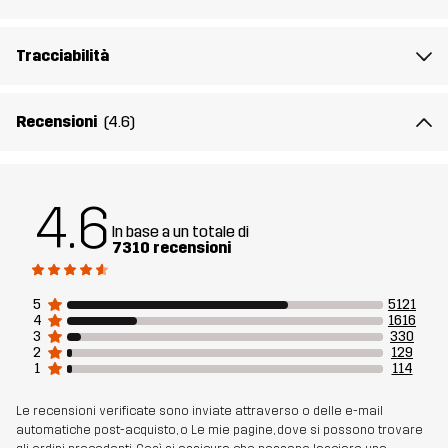
Peso
510g per una taglia M
Tracciabilità
Realizzato per
MULTIFUNZIONE
TREKKING
USO QUOTIDIANO
Recensioni
(4.6)
Numero di
10038_2179
articolo
4.6
In base a un totale di
7310 recensioni
5
5121
4
1616
3
330
2
129
1
114
Le recensioni verificate sono inviate attraverso o delle e-mail
automatiche post-acquisto, o Le mie pagine, dove si possono trovare