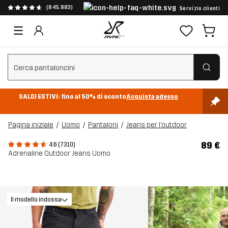
(845.883)
Servizio clienti
Cancella ricerca
SALDI ESTIVI: fino al 50% di sconto
Acquista adesso
Pagina iniziale
Uomo
Pantaloni
Jeans per l’outdoor
89 €
4.6 (7310)
Adrenaline Outdoor Jeans Uomo
Il modello indossa