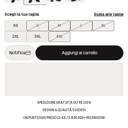
Scegli la tua taglia
Guida alle taglie
XS
S
M
L
XL
2XL
3XL
4XL
Questo tasto aprirà una finestra modale per confermare un nuovo
{{size}} non disponibile
Notifica
Aggiungi al carrello
SPEDIZIONE GRATUITA OLTRE 100 €
DESIGN & QUALITÀ SVEDESI
UN PUNTEGGIO MEDIO DI 4,6 / 5, 840.000+ RECENSIONI