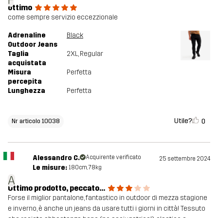
F
ottimo
come sempre servizio eccezzionale
Adrenaline
Black
Outdoor Jeans
Taglia
2XL
, Regular
acquistata
Misura
Perfetta
percepita
Lunghezza
Perfetta
Utile?
0
Nr articolo 10038
Alessandro C.
Acquirente verificato
25 settembre 2024
Le misure:
180cm, 78kg
A
Ottimo prodotto, peccato...
Forse il miglior pantalone, fantastico in outdoor di mezza stagione
e inverno, è anche un jeans da usare tutti i giorni in città! Tessuto