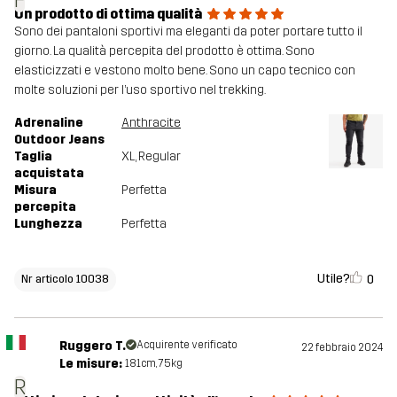
F
Un prodotto di ottima qualità
Sono dei pantaloni sportivi ma eleganti da poter portare tutto il
giorno. La qualità percepita del prodotto è ottima. Sono
elasticizzati e vestono molto bene. Sono un capo tecnico con
molte soluzioni per l’uso sportivo nel trekking.
Adrenaline
Anthracite
Outdoor Jeans
Taglia
XL
, Regular
acquistata
Misura
Perfetta
percepita
Lunghezza
Perfetta
Utile?
0
Nr articolo 10038
Ruggero T.
Acquirente verificato
22 febbraio 2024
Le misure:
181cm, 75kg
R