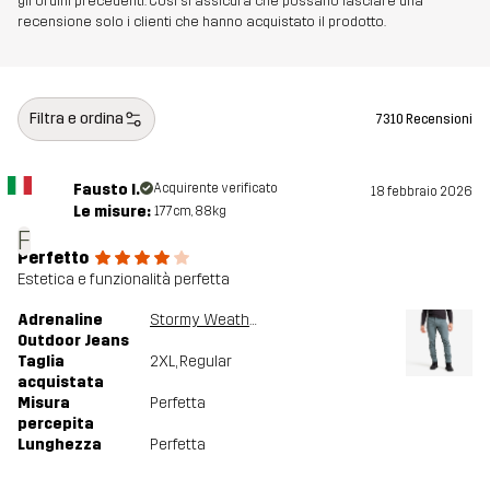
gli ordini precedenti. Così si assicura che possano lasciare una
recensione solo i clienti che hanno acquistato il prodotto.
Filtra e ordina
7310 Recensioni
Fausto I.
Acquirente verificato
18 febbraio 2026
Le misure:
177cm, 88kg
F
Perfetto
Estetica e funzionalità perfetta
Adrenaline
Stormy Weather
Outdoor Jeans
Taglia
2XL
, Regular
acquistata
Misura
Perfetta
percepita
Lunghezza
Perfetta