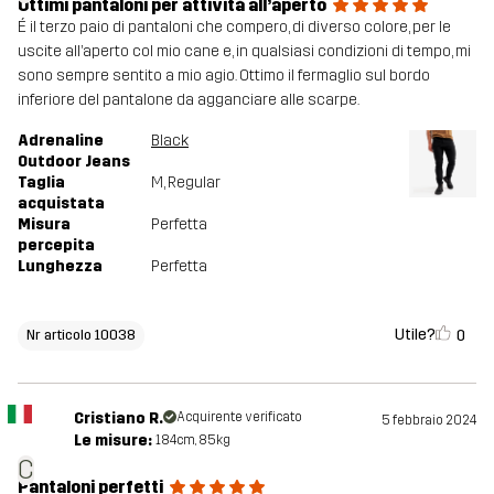
Ottimi pantaloni per attività all’aperto
É il terzo paio di pantaloni che compero, di diverso colore, per le
uscite all’aperto col mio cane e, in qualsiasi condizioni di tempo, mi
sono sempre sentito a mio agio. Ottimo il fermaglio sul bordo
inferiore del pantalone da agganciare alle scarpe.
Adrenaline
Black
Outdoor Jeans
Taglia
M
, Regular
acquistata
Misura
Perfetta
percepita
Lunghezza
Perfetta
Utile?
0
Nr articolo 10038
Cristiano R.
Acquirente verificato
5 febbraio 2024
Le misure:
184cm, 85kg
C
Pantaloni perfetti