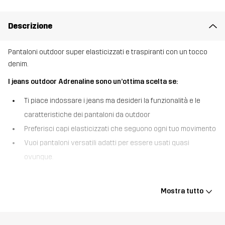
Descrizione
Pantaloni outdoor super elasticizzati e traspiranti con un tocco
denim.
I jeans outdoor Adrenaline sono un’ottima scelta se:
Ti piace indossare i jeans ma desideri la funzionalità e le
caratteristiche dei pantaloni da outdoor
Preferisci capi elasticizzati che seguono ogni tuo movimento
Vuoi pantaloni versatili adatti per essere usati quasi
ovunque.
I jeans outdoor Adrenaline hanno l’aspetto dei jeans ma offrono
diverse caratteristiche che di solito si trovano in un paio di
Mostra tutto
pantaloni da trekking. A differenza dei jeans classici, questi
pantaloni versatili sono adatti a ogni situazione perché realizzati
con un materiale sintetico e traspirante che ti tiene al fresco nelle