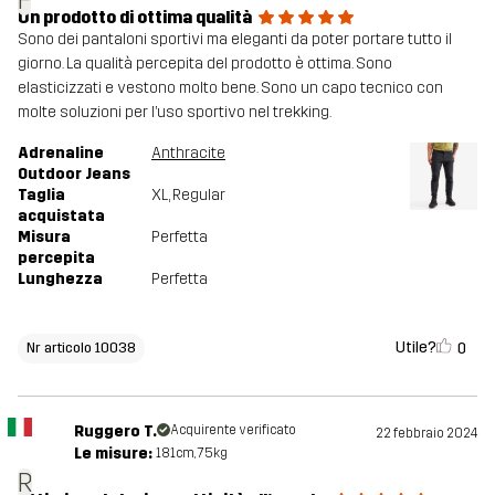
F
Un prodotto di ottima qualità
Sono dei pantaloni sportivi ma eleganti da poter portare tutto il
giorno. La qualità percepita del prodotto è ottima. Sono
elasticizzati e vestono molto bene. Sono un capo tecnico con
molte soluzioni per l’uso sportivo nel trekking.
Adrenaline
Anthracite
Outdoor Jeans
Taglia
XL
, Regular
acquistata
Misura
Perfetta
percepita
Lunghezza
Perfetta
Utile?
0
Nr articolo 10038
Ruggero T.
Acquirente verificato
22 febbraio 2024
Le misure:
181cm, 75kg
R