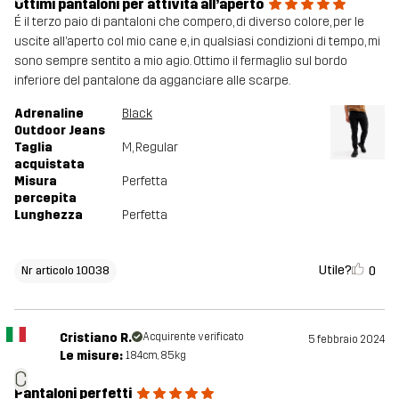
Ottimi pantaloni per attività all’aperto
É il terzo paio di pantaloni che compero, di diverso colore, per le
uscite all’aperto col mio cane e, in qualsiasi condizioni di tempo, mi
sono sempre sentito a mio agio. Ottimo il fermaglio sul bordo
inferiore del pantalone da agganciare alle scarpe.
Adrenaline
Black
Outdoor Jeans
Taglia
M
, Regular
acquistata
Misura
Perfetta
percepita
Lunghezza
Perfetta
Utile?
0
Nr articolo 10038
Cristiano R.
Acquirente verificato
5 febbraio 2024
Le misure:
184cm, 85kg
C
Pantaloni perfetti