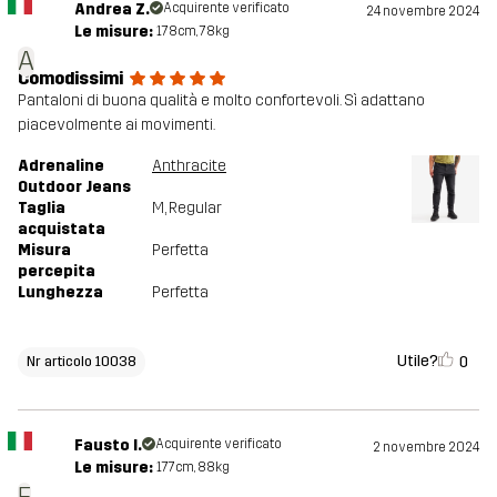
Andrea Z.
Acquirente verificato
24 novembre 2024
Le misure:
178cm, 78kg
A
Comodissimi
Pantaloni di buona qualità e molto confortevoli. Sì adattano
piacevolmente ai movimenti.
Adrenaline
Anthracite
Outdoor Jeans
Taglia
M
, Regular
acquistata
Misura
Perfetta
percepita
Lunghezza
Perfetta
Utile?
0
Nr articolo 10038
Fausto I.
Acquirente verificato
2 novembre 2024
Le misure:
177cm, 88kg