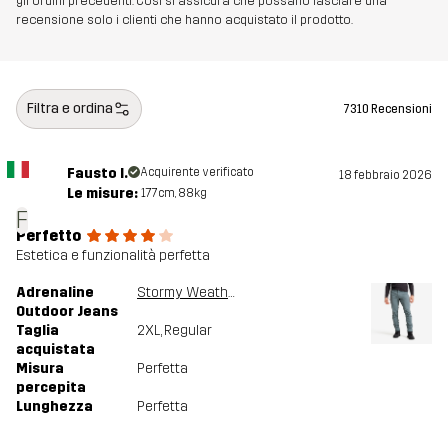
gli ordini precedenti. Così si assicura che possano lasciare una
recensione solo i clienti che hanno acquistato il prodotto.
Filtra e ordina
7310 Recensioni
Fausto I.
Acquirente verificato
18 febbraio 2026
Le misure:
177cm, 88kg
F
Perfetto
Estetica e funzionalità perfetta
Adrenaline
Stormy Weather
Outdoor Jeans
Taglia
2XL
, Regular
acquistata
Misura
Perfetta
percepita
Lunghezza
Perfetta