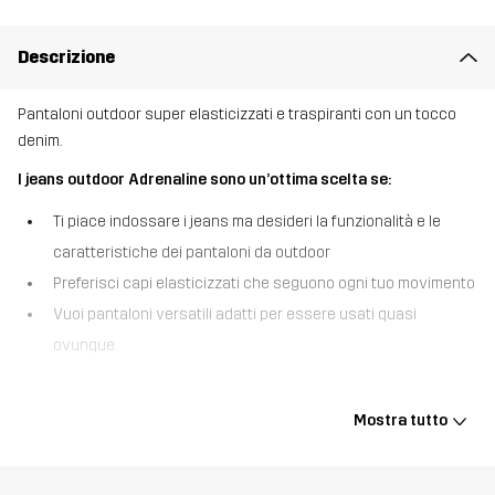
Descrizione
Pantaloni outdoor super elasticizzati e traspiranti con un tocco
denim.
I jeans outdoor Adrenaline sono un’ottima scelta se:
Ti piace indossare i jeans ma desideri la funzionalità e le
caratteristiche dei pantaloni da outdoor
Preferisci capi elasticizzati che seguono ogni tuo movimento
Vuoi pantaloni versatili adatti per essere usati quasi
ovunque.
I jeans outdoor Adrenaline hanno l’aspetto dei jeans ma offrono
diverse caratteristiche che di solito si trovano in un paio di
Mostra tutto
pantaloni da trekking. A differenza dei jeans classici, questi
pantaloni versatili sono adatti a ogni situazione perché realizzati
con un materiale sintetico e traspirante che ti tiene al fresco nelle