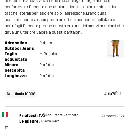
che resiste abbastanza bene (no asciugatrice!), elastico e
confortevole. Peccato che abbiano ridotto i colori e tolto le due
tasche laterali per lasciare solo l'aereazione. Erano quasi
completamente a scomparsa ed ottime per riporre cellulare e
portafogli. Peccato perché questo era uno dei motivi principali che
dava un ulteriore valore a questi pantaloni.
Adrenaline
Rubber
Outdoor Jeans
Taglia
M
, Regular
acquistata
Misura
Perfetta
percepita
Lunghezza
Perfetta
Utile?
1
Nr articolo 10038
Friultech T.
Acquirente verificato
30 marzo 2024
Le misure:
178cm, 94kg