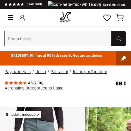
(846.340)
Servizio clienti
Cancella ricerca
SALDI ESTIVI: fino al 50% di sconto
Acquista adesso
Pagina iniziale
Uomo
Pantaloni
Jeans per l’outdoor
89 €
4.6 (7310)
Adrenaline Outdoor Jeans Uomo
Il modello indossa