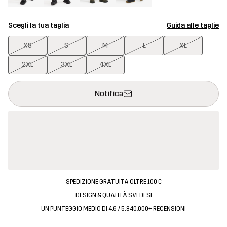
Scegli la tua taglia
Guida alle taglie
XS
S
M
L
XL
2XL
3XL
4XL
Questo tasto aprirà una finestra modale per confermare un nuovo
{{size}} non disponibile
Notifica
SPEDIZIONE GRATUITA OLTRE 100 €
DESIGN & QUALITÀ SVEDESI
UN PUNTEGGIO MEDIO DI 4,6 / 5, 840.000+ RECENSIONI