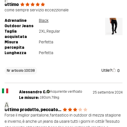
F
ottimo
come sempre servizio eccezzionale
Adrenaline
Black
Outdoor Jeans
Taglia
2XL
, Regular
acquistata
Misura
Perfetta
percepita
Lunghezza
Perfetta
Utile?
0
Nr articolo 10038
Alessandro C.
Acquirente verificato
25 settembre 2024
Le misure:
180cm, 78kg
A
Ottimo prodotto, peccato...
Forse il miglior pantalone, fantastico in outdoor di mezza stagione
e inverno, è anche un jeans da usare tutti i giorni in città! Tessuto