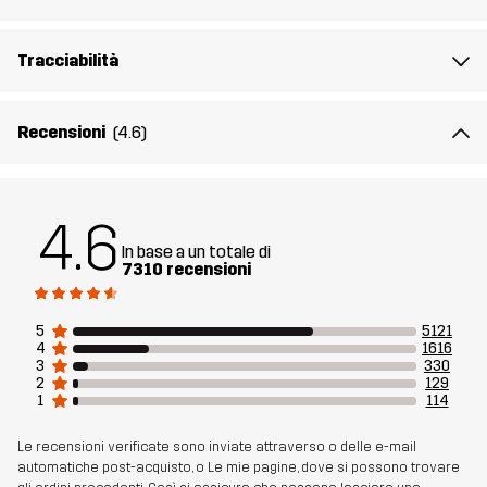
Peso
510g per una taglia M
Tracciabilità
Realizzato per
MULTIFUNZIONE
TREKKING
USO QUOTIDIANO
Recensioni
(4.6)
Numero di
10038_2706
articolo
4.6
In base a un totale di
7310 recensioni
5
5121
4
1616
3
330
2
129
1
114
Le recensioni verificate sono inviate attraverso o delle e-mail
automatiche post-acquisto, o Le mie pagine, dove si possono trovare