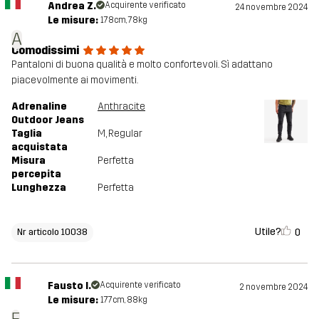
Andrea Z.
Acquirente verificato
24 novembre 2024
Le misure:
178cm, 78kg
A
Comodissimi
Pantaloni di buona qualità e molto confortevoli. Sì adattano
piacevolmente ai movimenti.
Adrenaline
Anthracite
Outdoor Jeans
Taglia
M
, Regular
acquistata
Misura
Perfetta
percepita
Lunghezza
Perfetta
Utile?
0
Nr articolo 10038
Fausto I.
Acquirente verificato
2 novembre 2024
Le misure:
177cm, 88kg