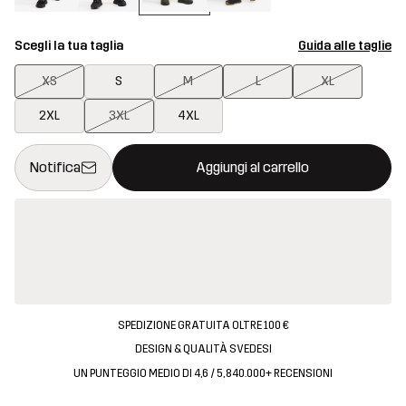
Scegli la tua taglia
Guida alle taglie
XS
S
M
L
XL
2XL
3XL
4XL
Questo tasto aprirà una finestra modale per confermare un nuovo
{{size}} non disponibile
Notifica
Aggiungi al carrello
SPEDIZIONE GRATUITA OLTRE 100 €
DESIGN & QUALITÀ SVEDESI
UN PUNTEGGIO MEDIO DI 4,6 / 5, 840.000+ RECENSIONI