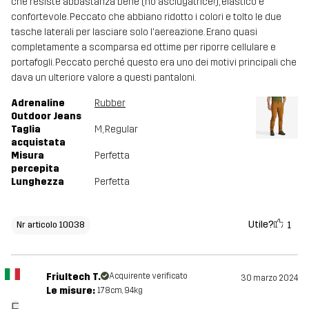
che resiste abbastanza bene (no asciugatrice!), elastico e
confortevole. Peccato che abbiano ridotto i colori e tolto le due
tasche laterali per lasciare solo l'aereazione. Erano quasi
completamente a scomparsa ed ottime per riporre cellulare e
portafogli. Peccato perché questo era uno dei motivi principali che
dava un ulteriore valore a questi pantaloni.
Adrenaline
Rubber
Outdoor Jeans
Taglia
M
, Regular
acquistata
Misura
Perfetta
percepita
Lunghezza
Perfetta
Utile?
1
Nr articolo 10038
Friultech T.
Acquirente verificato
30 marzo 2024
Le misure:
178cm, 94kg