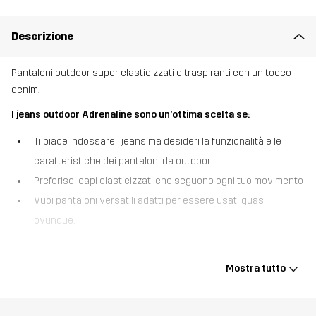
Descrizione
Pantaloni outdoor super elasticizzati e traspiranti con un tocco
denim.
I jeans outdoor Adrenaline sono un’ottima scelta se:
Ti piace indossare i jeans ma desideri la funzionalità e le
caratteristiche dei pantaloni da outdoor
Preferisci capi elasticizzati che seguono ogni tuo movimento
Vuoi pantaloni versatili adatti per essere usati quasi
ovunque.
I jeans outdoor Adrenaline hanno l’aspetto dei jeans ma offrono
diverse caratteristiche che di solito si trovano in un paio di
Mostra tutto
pantaloni da trekking. A differenza dei jeans classici, questi
pantaloni versatili sono adatti a ogni situazione perché realizzati
con un materiale sintetico e traspirante che ti tiene al fresco nelle