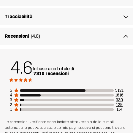
Peso
510g per una taglia M
Tracciabilità
Realizzato per
MULTIFUNZIONE
TREKKING
USO QUOTIDIANO
Recensioni
(4.6)
Numero di
10038_2236
articolo
4.6
In base a un totale di
7310 recensioni
5
5121
4
1616
3
330
2
129
1
114
Le recensioni verificate sono inviate attraverso o delle e-mail
automatiche post-acquisto, o Le mie pagine, dove si possono trovare