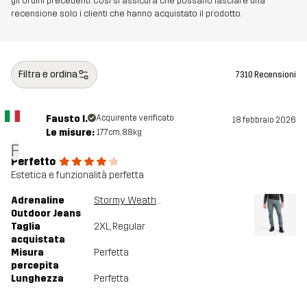
gli ordini precedenti. Così si assicura che possano lasciare una
recensione solo i clienti che hanno acquistato il prodotto.
Filtra e ordina
7310 Recensioni
Fausto I.
Acquirente verificato
18 febbraio 2026
Le misure:
177cm, 88kg
F
Perfetto
Estetica e funzionalità perfetta
Adrenaline
Stormy Weather
Outdoor Jeans
Taglia
2XL
, Regular
acquistata
Misura
Perfetta
percepita
Lunghezza
Perfetta