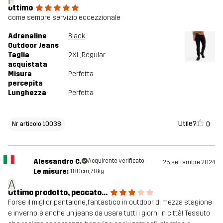
F
ottimo
come sempre servizio eccezzionale
Adrenaline
Black
Outdoor Jeans
Taglia
2XL
, Regular
acquistata
Misura
Perfetta
percepita
Lunghezza
Perfetta
Utile?
0
Nr articolo 10038
Alessandro C.
Acquirente verificato
25 settembre 2024
Le misure:
180cm, 78kg
A
Ottimo prodotto, peccato...
Forse il miglior pantalone, fantastico in outdoor di mezza stagione
e inverno, è anche un jeans da usare tutti i giorni in città! Tessuto