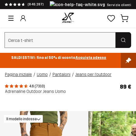
(846.287)
Servizio clienti
Cancella ricerca
SALDI ESTIVI: fino al 50% di sconto
Acquista adesso
Pagina iniziale
Uomo
Pantaloni
Jeans per l’outdoor
89 €
4.6 (7310)
Adrenaline Outdoor Jeans Uomo
Il modello indossa