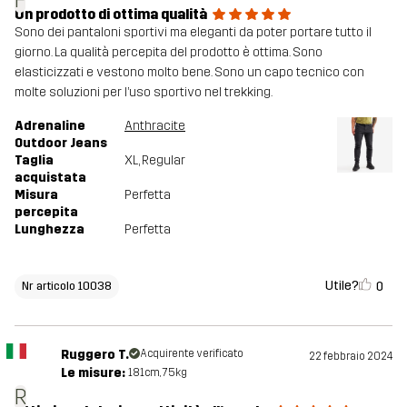
F
Un prodotto di ottima qualità
Sono dei pantaloni sportivi ma eleganti da poter portare tutto il
giorno. La qualità percepita del prodotto è ottima. Sono
elasticizzati e vestono molto bene. Sono un capo tecnico con
molte soluzioni per l’uso sportivo nel trekking.
Adrenaline
Anthracite
Outdoor Jeans
Taglia
XL
, Regular
acquistata
Misura
Perfetta
percepita
Lunghezza
Perfetta
Utile?
0
Nr articolo 10038
Ruggero T.
Acquirente verificato
22 febbraio 2024
Le misure:
181cm, 75kg
R