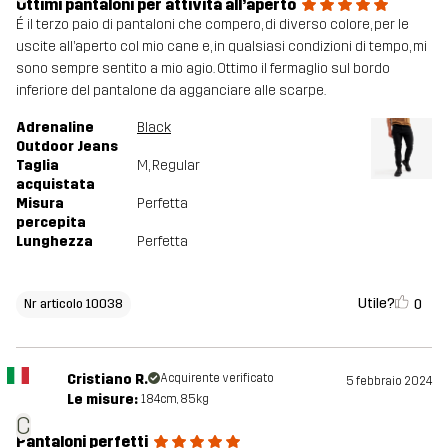
Ottimi pantaloni per attività all’aperto
É il terzo paio di pantaloni che compero, di diverso colore, per le
uscite all’aperto col mio cane e, in qualsiasi condizioni di tempo, mi
sono sempre sentito a mio agio. Ottimo il fermaglio sul bordo
inferiore del pantalone da agganciare alle scarpe.
Adrenaline
Black
Outdoor Jeans
Taglia
M
, Regular
acquistata
Misura
Perfetta
percepita
Lunghezza
Perfetta
Utile?
0
Nr articolo 10038
Cristiano R.
Acquirente verificato
5 febbraio 2024
Le misure:
184cm, 85kg
C
Pantaloni perfetti