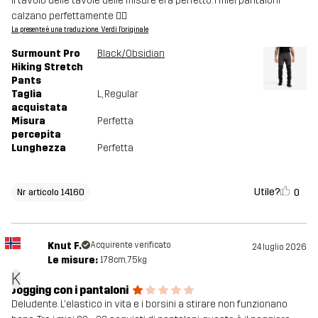
Il tavolo delle tavole delle misure era perfetto. I miei pantaloni
calzano perfettamente 👍🏻
La presente è una traduzione. Verdi l'originale
Surmount Pro
Black/Obsidian
Hiking Stretch
Pants
Taglia
L
, Regular
acquistata
Misura
Perfetta
percepita
Lunghezza
Perfetta
Utile?
0
Nr articolo 14160
Knut F.
Acquirente verificato
24 luglio 2026
Le misure:
178cm, 75kg
K
Jogging con i pantaloni
Deludente. L'elastico in vita e i borsini a stirare non funzionano