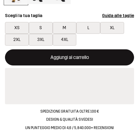
Scegli la tua taglia
Guida alle taglie
XS
S
M
L
XL
2XL
3XL
4XL
Questo tasto aprirà una finestra modale per confermare un nuovo
{{size}} non disponibile
Aggiungi al carrello
SPEDIZIONE GRATUITA OLTRE 100 €
DESIGN & QUALITÀ SVEDESI
UN PUNTEGGIO MEDIO DI 4,6 / 5, 840.000+ RECENSIONI