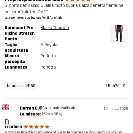
Si porta benissimo. Qualità molto buona. Calza perfettamente. Ne
comprerò altri dal RVRC
La presente è una traduzione. Verdi l'originale
Surmount Pro
Black/Obsidian
Hiking Stretch
Pants
Taglia
S
, Regular
acquistata
Misura
Perfetta
percepita
Lunghezza
Perfetta
Utile?
0
Nr articolo 14160
Darren B.
Acquirente verificato
15 marzo 2026
Le misure:
152cm, 65kg
D
Li adoro
Adoro la libertà di movimento e la leggerezza di questi pantaloni