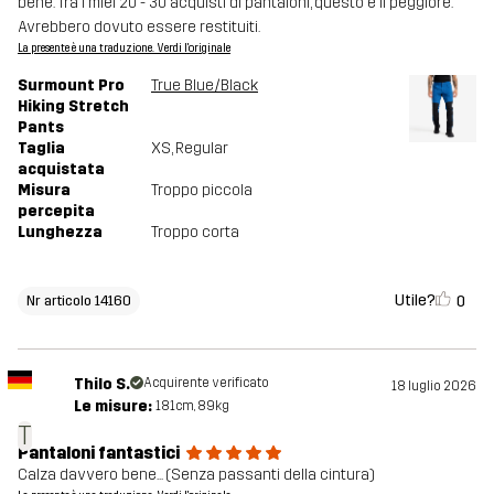
bene. Tra i miei 20 - 30 acquisti di pantaloni, questo è il peggiore.
Avrebbero dovuto essere restituiti.
La presente è una traduzione. Verdi l'originale
Surmount Pro
True Blue/Black
Hiking Stretch
Pants
Taglia
XS
, Regular
acquistata
Misura
Troppo piccola
percepita
Lunghezza
Troppo corta
Utile?
0
Nr articolo 14160
Thilo S.
Acquirente verificato
18 luglio 2026
Le misure:
181cm, 89kg
T
Pantaloni fantastici
Calza davvero bene... (Senza passanti della cintura)