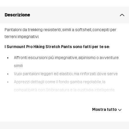
Descrizione
Pantaloni da trekking resistenti, simili a softshell, concepiti per
terreni impegnativi.
I Surmount Pro Hiking Stretch Pants sono fatti per te se:
Affronti escursioni più impegnative, alpinismo o avventure
simili
Vuoi pantaloni leggeri ed elastici, ma rinforzati dove serve
Apprezzi dettagli come il fondo gamba regolabile, la
compatibilità con l’imbracatura e la custodia intelligente.
I Surmount Pro Hiking Stretch Pants sono pantaloni da trekking
traspiranti, simili a softshell, realizzati in un tessuto leggero ma
Mostra tutto
estremamente resistente con elasticità in quattro direzioni per
un’eccellente mobilità durante le escursioni e l’arrampicata.
Progettati per attività ad alta intensità, presentano una vita