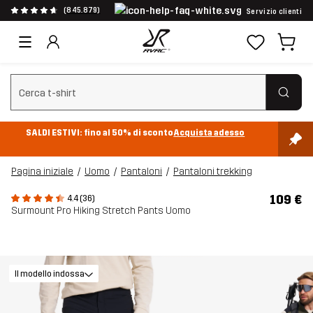
(845.879)
Servizio clienti
Cancella ricerca
SALDI ESTIVI: fino al 50% di sconto
Acquista adesso
Pagina iniziale
Uomo
Pantaloni
Pantaloni trekking
109 €
4.4 (36)
Surmount Pro Hiking Stretch Pants Uomo
Il modello indossa