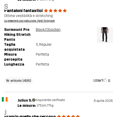
S
Pantaloni fantastici
Ottima vestibilità e stretching
La presente è una traduzione. Verdi l'originale
Surmount Pro
Black/Obsidian
Hiking Stretch
Pants
Taglia
S
, Regular
acquistata
Misura
Perfetta
percepita
Lunghezza
Perfetta
Utile?
0
Nr articolo 14160
Julius S.
Acquirente verificato
6 aprile 2026
Le misure:
175cm, 77kg
J
Proprio quello che cercavo