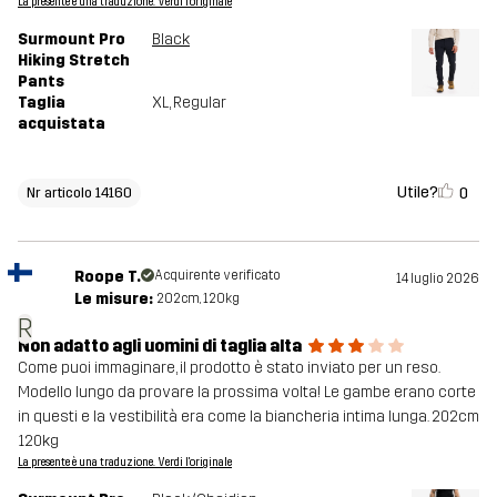
La presente è una traduzione. Verdi l'originale
Surmount Pro
Black
Hiking Stretch
Pants
Taglia
XL
, Regular
acquistata
Utile?
0
Nr articolo 14160
Roope T.
Acquirente verificato
14 luglio 2026
Le misure:
202cm, 120kg
R
Non adatto agli uomini di taglia alta
Come puoi immaginare, il prodotto è stato inviato per un reso.
Modello lungo da provare la prossima volta! Le gambe erano corte
in questi e la vestibilità era come la biancheria intima lunga. 202cm
120kg
La presente è una traduzione. Verdi l'originale