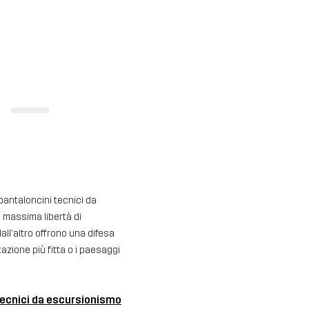
pantaloncini tecnici da
a massima libertà di
dall'altro offrono una difesa
azione più fitta o i paesaggi
tecnici da escursionismo