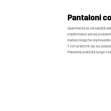
Pantaloni co
Sperimenta la versatilità defi
trasformano senza problemi d
meteorologiche imprevedibili
T con pratiche zip sui polpac
Massima praticità lungo il s