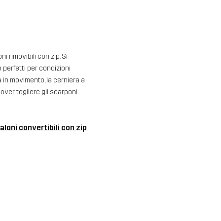
i rimovibili con zip. Si
 perfetti per condizioni
à in movimento, la cerniera a
over togliere gli scarponi.
loni convertibili con zip