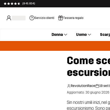
(845.834)
Servizio clienti
Tessera regalo
Donna
Uomo
Scar
Come sceg
escursio
RevolutionRace
19 set
Aggiornato: 30 giugno 2026
Sin nostri umili inizi, n
escursionismo. Sono panta