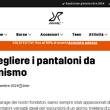
Spedizione gratuita oltre 100 €
pe
Borse
Accessori
Teen
Attività
SALDI ESTIVI: fino al 50% di sconto
Acquista adesso
liere i pantaloni da
nismo
tembre 2024
1min
el garage dei nostri fondatori, siamo sempre stati appassionati d
loni versatili, ideali per escursioni di un giorno, trekking di p