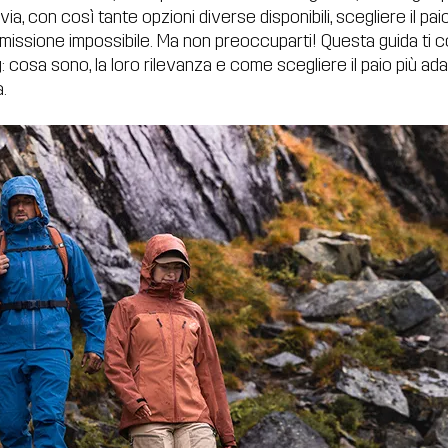
avia, con così tante opzioni diverse disponibili, scegliere il pa
issione impossibile. Ma non preoccuparti! Questa guida ti c
g: cosa sono, la loro rilevanza e come scegliere il paio più ad
.