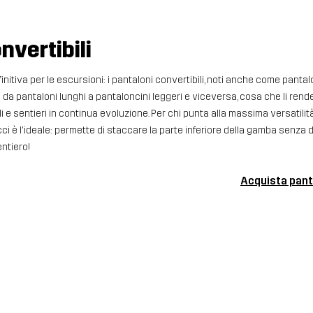
nvertibili
nitiva per le escursioni: i pantaloni convertibili, noti anche come pantalon
a pantaloni lunghi a pantaloncini leggeri e viceversa, cosa che li rende
 e sentieri in continua evoluzione. Per chi punta alla massima versatilit
ci è l'ideale: permette di staccare la parte inferiore della gamba senza d
entiero!
Acquista panta