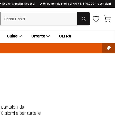
Design & qualità Svedesi
Un punteggio medio di 4,6 / 5, 840.000+ recensioni
Cancella ricerca
Guide
Offerte
ULTRA
i pantaloni da
iù giorni e per tutte le